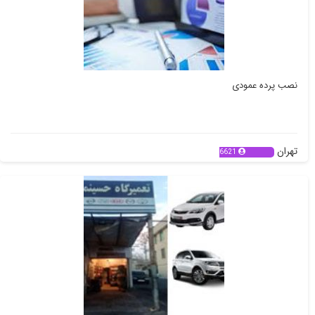
نصب پرده عمودی
تهران
6621