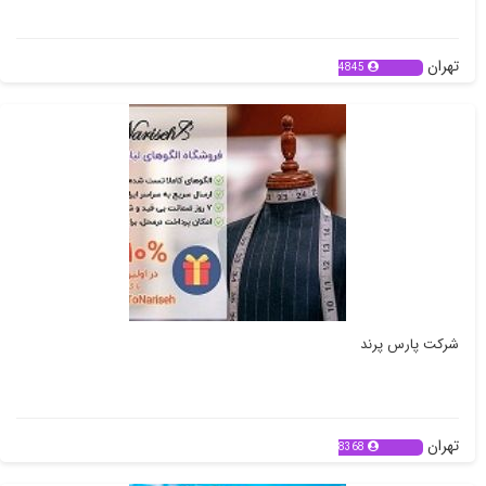
تهران
4845
شرکت پارس پرند
تهران
8368