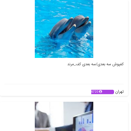
کفپوش سه بعدی/سه بعدی کف_مرند
تهران
6720