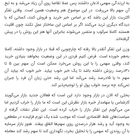
به ارزندگی سهمی اذعان داشتند پس عملا تقاضا روی آن زیاد می‌شد و به تبع
آن سهم بالا می‌رفت. در این موضوع هم وضعیت همین است. وقتی تفکر
اکثریت بازار این باشد که بر اساس خبر خرید و فروش کنند، کسانی که با
دیدگاه دیگری ترید می‌کنند اگر بر اساس این ساختار عمل نکنند چون اقلیت
هستند کاملا سرکوب و متضرر می‌شوند بنابراین آنها هم این روش را در پیش
گرفته‌اند.
وزن این تفکر آنقدر بالا رفته که چارچوبی که قبلا در بازار وجود داشته، کاملا
به‌هم خورده است. فرض کنیم فردی در این وضعیت بخواهد بنیادی خرید
کند، وقتی سهمی را با این روش می‌خرد ممکن است آن سهم بین ۵ تا
۳۰‌درصد ریزش داشته باشد تا یک خبر خوب بیاید. خبر خوب که بیاید آن
سهم ۱۰ یا ۱۵‌درصد رشد می‌کند اما این رشد حتی زیان آن فرد را جبران
نمی‌کند چه برسد خواب پول او را توجیه‌پذیر کند.
بحثی که الان در بازار وجود دارد این است که فعالان جدید بازار می‌گویند
کارشناس یا سهامدار خبره بازار نظرش این است که ما بازار را خراب کردیم اما
من می‌گویم این تفکر بازار را خراب کرده است. این تفکر نشات گرفته از
سیاست‌های غلط اقتصادی است که موجب شده یک تورم فزاینده در مقطعی
به وجود آید و رشد هزار ‌درصدی روی سهم‌ها اتفاق بیفتد. هنوز بازار سرمایه
با آن روندی که سهمی را با تحلیل بخرد، نگهداری کند تا سهم رشد کند معامله