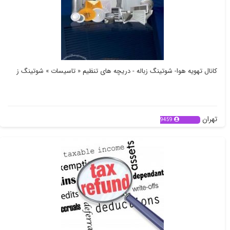
کانال تهویه هوا- شوتینگ زباله - دریچه های تنظیم « تاسیسات » شوتینگ ز
تهران
9459