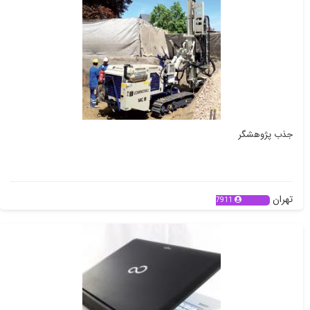
جذب پژوهشگر
تهران
7911