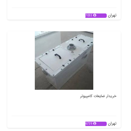
تهران
7033
خریدار ضایعات کامپیوتر
تهران
6739