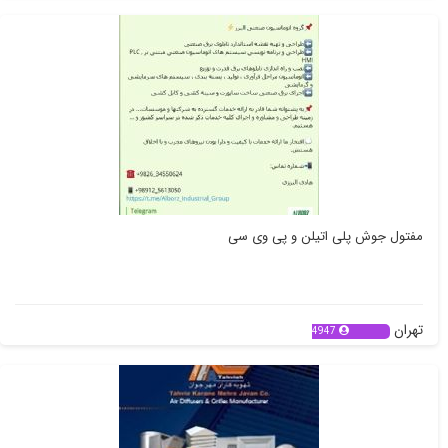
تهران
8034
مفتول جوش پلی اتیلن و پی وی سی
تهران
4947