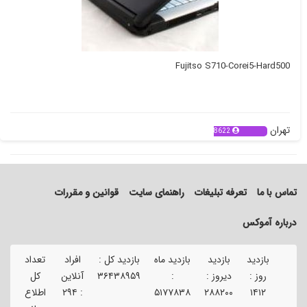
Fujitso S710-Corei5-Hard500
تهران
8622
تماس با ما
تعرفه تبلیغات
راهنمای سایت
قوانین و مقررات
درباره آموکس
بازدید
بازدید
بازدید ماه
بازدید کل :
افراد
تعداد
تع
روز :
دیروز :
:
۳۶۴۳۸۹۵۹
آنلاین
کل
ک