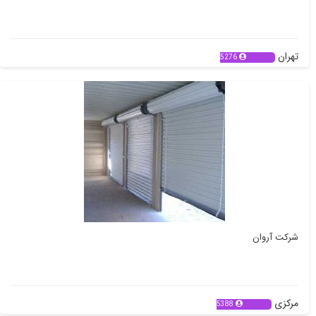
تهران
5276
شرکت آروان
مرکزی
5388