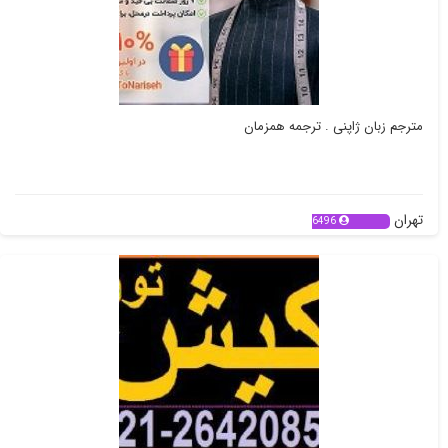
مترجم زبان ژاپنی . ترجمه همزمان
تهران
6496