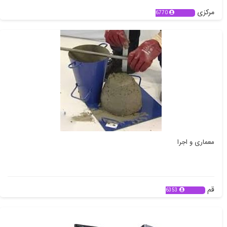
مرکزی
6770
معماری و اجرا
قم
6353