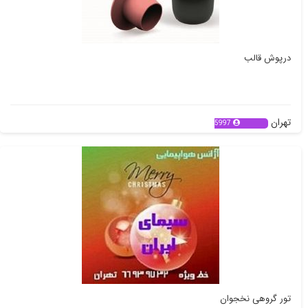
درپوش قالب
تهران
5997
تور گروهی نخجوان