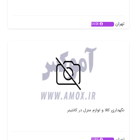
تهران
5408
نگهداری کالا و لوازم منزل در کانتینر
تهران
1088