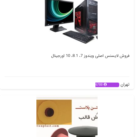
فروش لایسنس اصلی ویندوز 7، 8.1، 10 اورجینال
تهران
6788