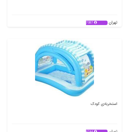
تهران
7087
استخربادی کودک
تهران
6744