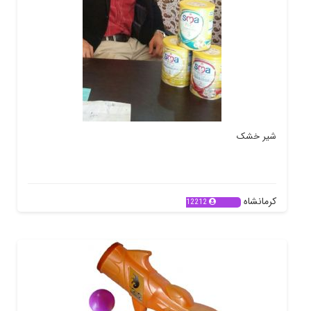
شیر خشک
کرمانشاه
12212