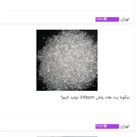
تهران
7090
چگونه پت هات واش 200ppm تولید کنیم؟
تهران
7928