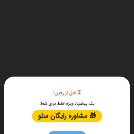
✕
⏳ قبل از رفتن!
یک پیشنهاد ویژه فقط برای شما:
🎁 مشاوره رایگان سئو