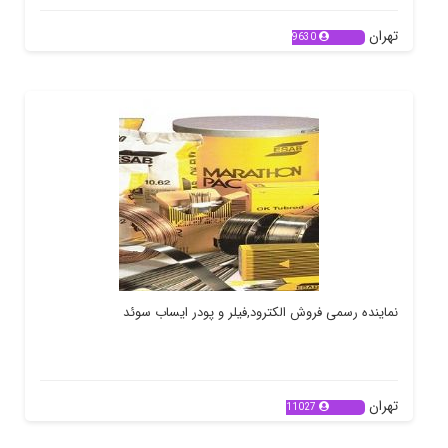
تهران
9630
نماینده رسمی فروش الکترود,فیلر و پودر ایساب سوئد
تهران
11027