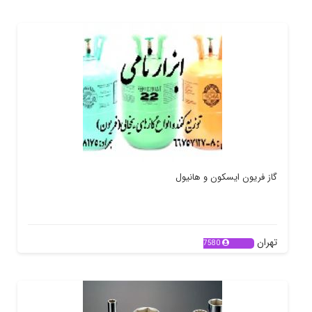
گاز فریون ایسکون و هانیول
تهران
7580