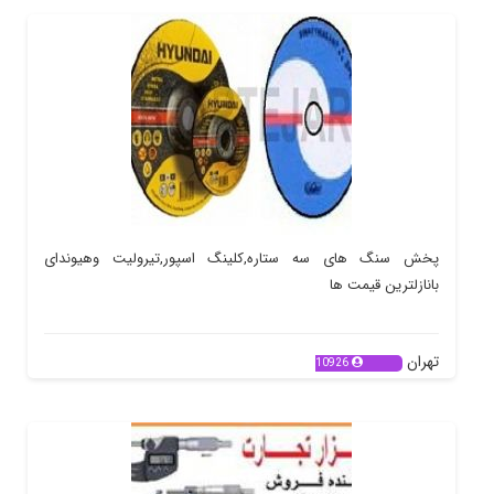
پخش سنگ های سه ستاره,کلینگ اسپور,تیرولیت وهیوندای
بانازلترین قیمت ها
تهران
10926