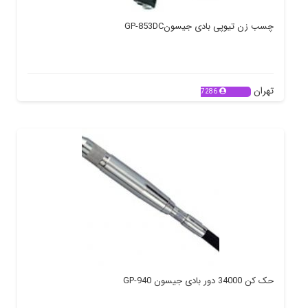
چسب زن تیوپی بادی جیسونGP-853DC
تهران
7286
حک کن 34000 دور بادی جیسون GP-940