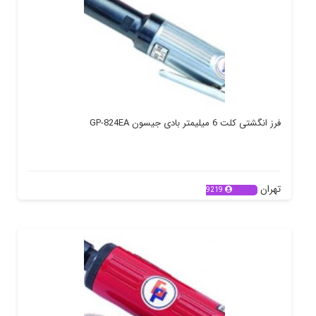
فرز انگشتی کلت 6 میلیمتر بادی جیسون GP-824EA
تهران
9219