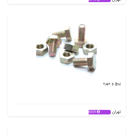
پیچ و مهره
تهران
6559