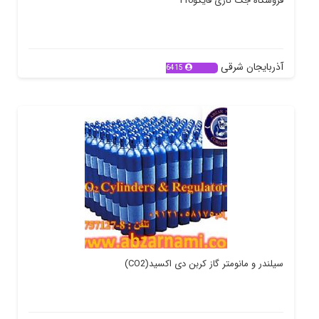
فروشگاه جک گازی فایکو110
آذربایجان شرقی
6415
سیلندر و مانومتر گاز کربن دی اکسید(CO2)