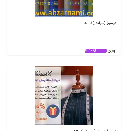
کپسول(سیلندر)گاز ها
تهران
8319