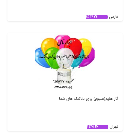
فارس
8777
گاز هلیم(هلیوم) برای بادکنک های شما
تهران
7276