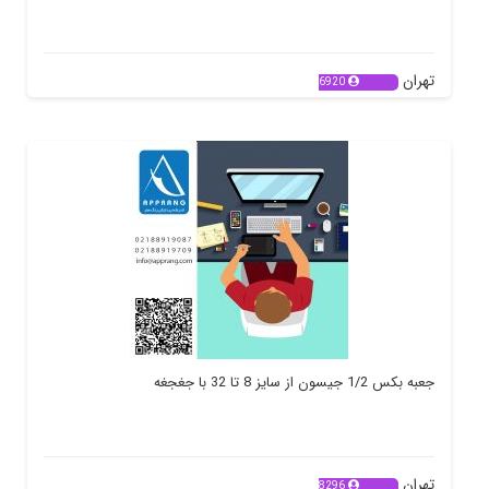
تهران
6920
جعبه بکس 1/2 جیسون از سایز 8 تا 32 با جغجغه
تهران
8296