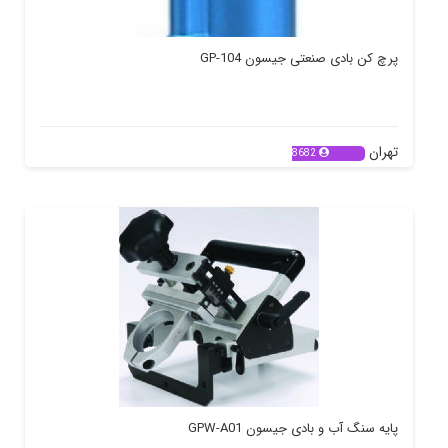
پرچ کن بادی صنعتی جیسون GP-104
تهران
8682
پایه سنگ آب و بادی جیسون GPW-A01