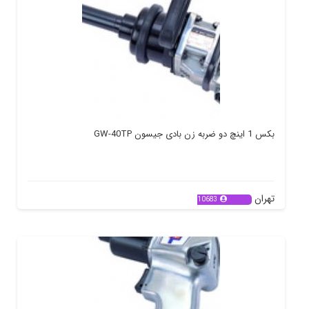
بکس 1 اینچ دو ضربه زن بادی جیسون GW-40TP
تهران
10683