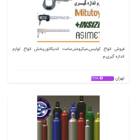
فروش انواع کولیس,میکرومتر,ساعت اندیکاتور,پخش انواع لوازم
اندازه گیری,م
تهران
7394