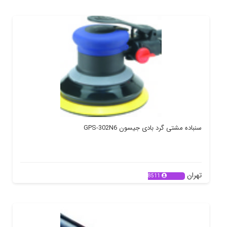
سنباده مشتی گرد بادی جیسون GPS-302N6
تهران
8511