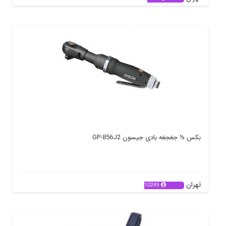
بکس ½ جغجغه بادی جیسون GP-856J2
تهران
10249