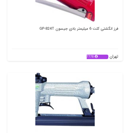
فرز انگشتی کلت 6 میلیمتر بادی جیسون GP-824T
تهران
7778