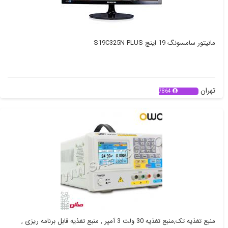
مانیتور سامسونگ 19 اینچ S19C325N PLUS
تهران
7864