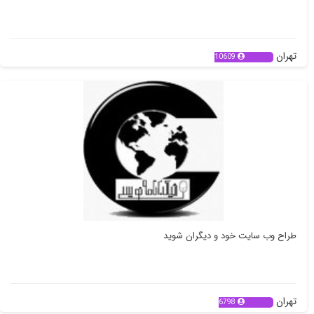
منبع تغذیه تک,منبع تغذیه 30 ولت 3 آمپر , منبع تغذیه قابل برنامه ریزی ,
تهران
10609
طراح وب سایت خود و دیگران شوید