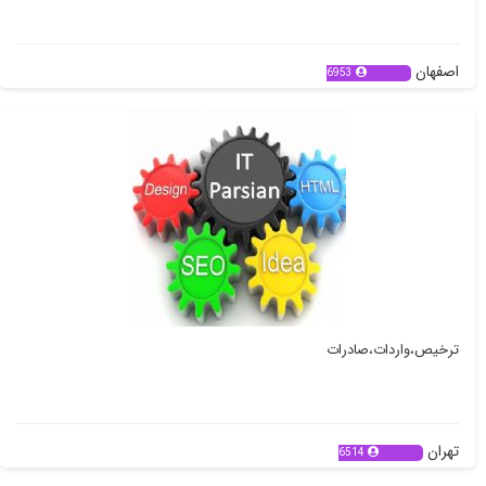
اصفهان
6953
ترخیص،واردات،صادرات
تهران
6514