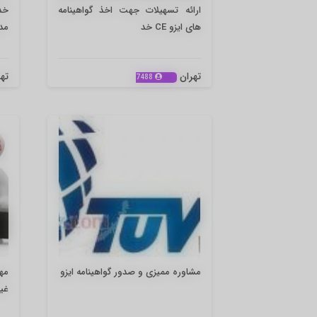
ارائه تسهیلات جهت اخذ گواهینامه
خد
های ایزو CE خد
مد
تهران
ته
7488
مشاوره ممیزی و صدور گواهینامه ایزو
مه
غیر