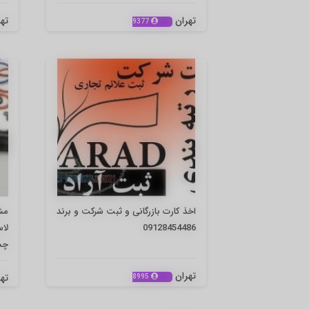
تهران
ته
9377
اخذ کارت بازرگانی و ثبت شرکت و برند
مش
09128454486
لا
چس
تهران
ته
8995