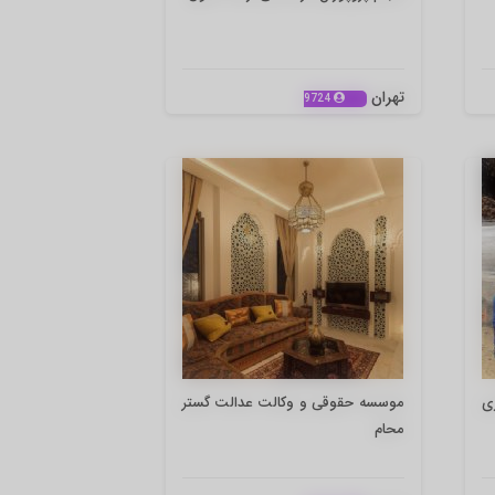
تهران
9724
ی
موسسه حقوقی و وکالت عدالت گستر
محام