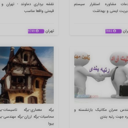
مات مشاوره استقرار سیستم
نقشه برداری دماوند - تهران و ب
یریت ایمنی و بهداشت
قیمتی واقعا مناسب
ران
تهران
9749
7882
ندس عمران مکانیک بازنشسته و
برگه معماری-برگه تاسیسات-برگ
ه جهت رتبه بندی
محاسبات-برگه ارزان-برگه مهندسی-بر
بیوا