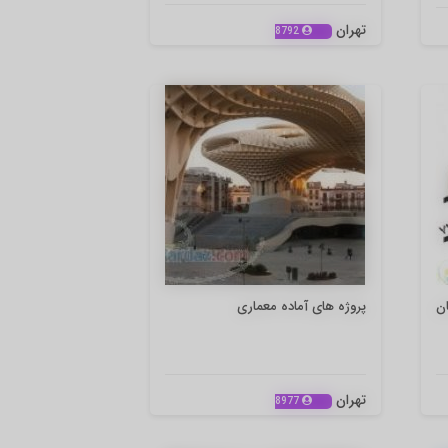
تهران
8792
ن
پروژه های آماده معماری
تهران
8977