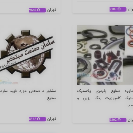
ران
تهران
9903
9645
اوره صنایع پلیمری پلاستیک
مشاور ه صنعتی مورد تایید سازما
ستیک کامپوزیت رنگ رزین و
صنایع
ب
تهران
ران
8962
9302