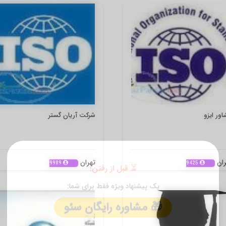
ور ایزو
شرکت آریان گستر
ران
تهران
9989
9425
✕
⏳ قبل از رفتن!
یک پیشنهاد ویژه فقط برای شما: