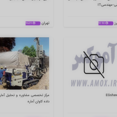
ی-مهندسیIT
رز
تهران
9639
9190
EGshav
مرکز تخصصی مشاوره و تحلیل آمار
داده کاوان آماره