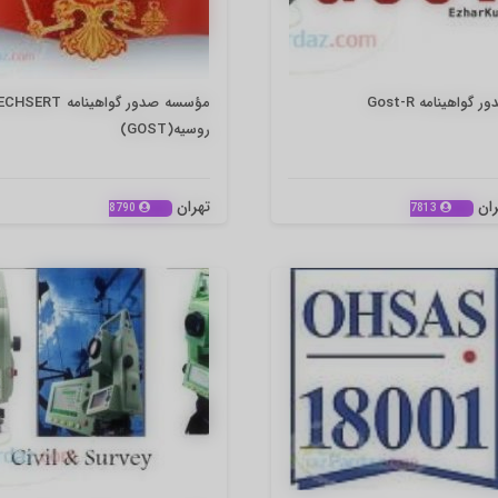
ر گواهینامه Gost-R
مؤسسه صدور گواهینامه ERT
روسیه(GOST)
ران
تهران
8790
7813