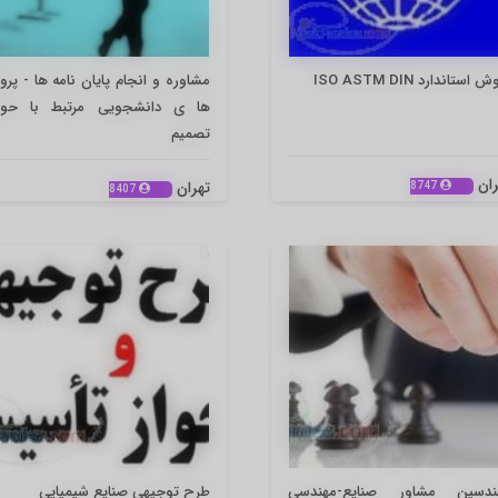
 استاندارد ISO ASTM DIN
مشاوره و انجام پایان نامه ها - پرو
ها ی دانشجویی مرتبط با حوز
تصمیم
ران
تهران
8747
8407
ندسین مشاور صنایع-مهندسی
طرح توجیهی صنایع شیمیایی