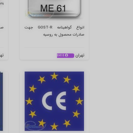
انواع گواهینامه GOST-R جهت
صدو
صادرات محصول به روسیه
تهران
ته
8418