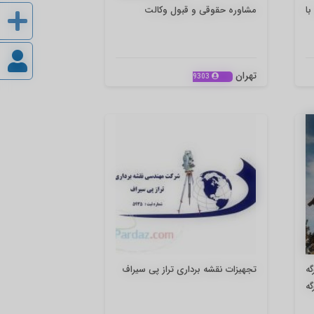
ا
مشاوره حقوقی و قبول وکالت
تهران
9303
ه
تجهیزات نقشه برداری تراز پی سیراف
گه