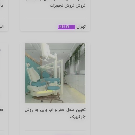
فروش فروش تجهیزات
مال
تهران
الب
8430
تعیین محل حفر و آب یابی به روش
er
ژئوفیزیک