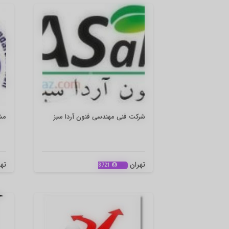
شرکت فنی مهندسی فنون آردا سبز
مشا
تهران
ته
8721