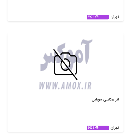
تهران
6974
لنز عکاسی موبایل
تهران
2639