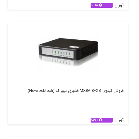
تهران
6514
فروش گیتوی MX8A-8FXS فناوری نیوراک (Newrocktech)
تهران
6391