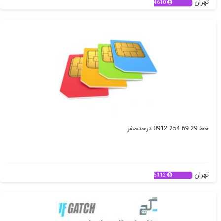
تهران
4610
خط 29 69 254 0912 درحدصفر
تهران
5112