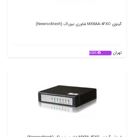
گیتوی MX8AA-4FXO فناوری نیوراک (Newrocktech)
تهران
6285