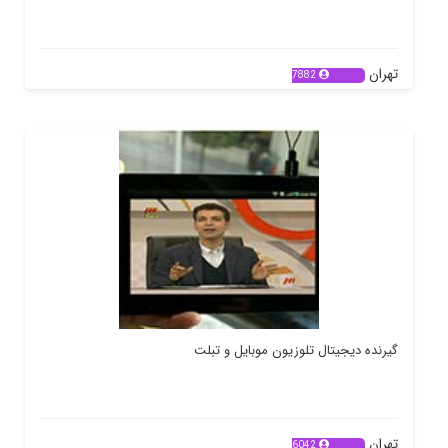
تهران
7882
گیرنده دیجیتال تلوزیون موبایل و تبلت
تهران
6042