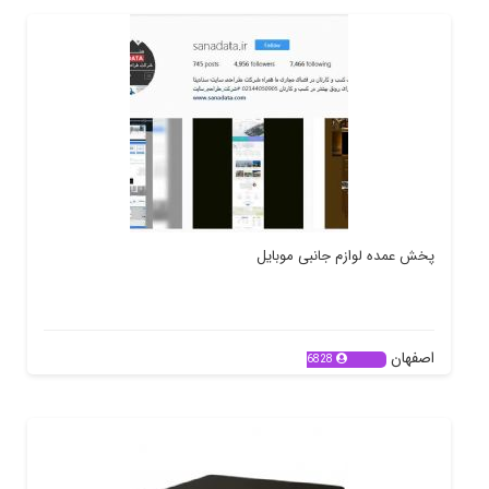
پخش عمده لوازم جانبی موبایل
اصفهان
6828