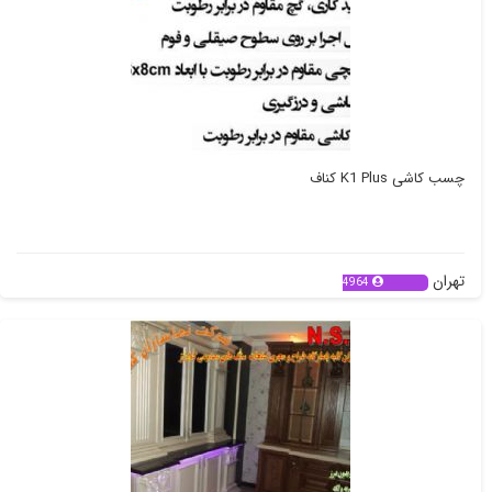
چسب کاشی K1 Plus کناف
تهران
4964