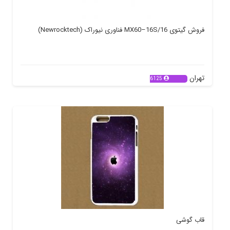
فروش گیتوی MX60–16S/16 فناوری نیوراک (Newrocktech)
تهران
6125
قاب گوشی