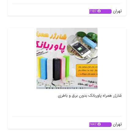
تهران
7187
شارژر همراه پاوربانک بدون برق و باطری
تهران
7447