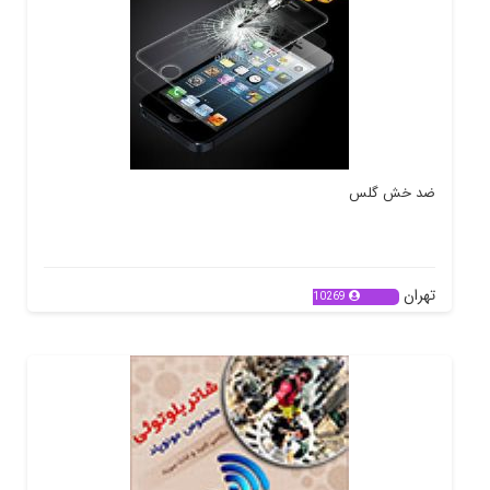
ضد خش گلس
تهران
10269