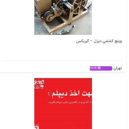
وینچ کششی دیزل – گیربکس
تهران
6909