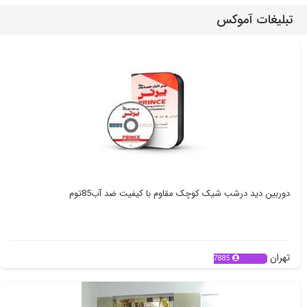
تبلیغات آموکس
دوربین دید درشب شیک کوچک مقاوم با کیفیت ضد آب85توم
تهران
7885