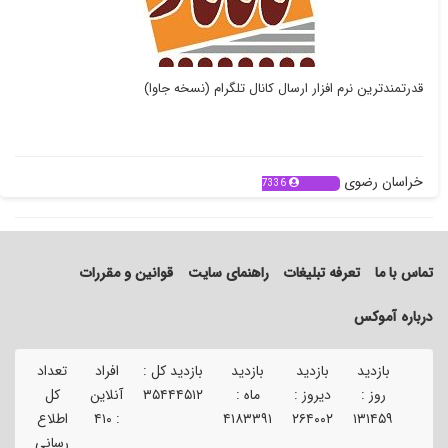
قدرتمندترین نرم افزار ارسال کانال تلگرام (نسخه جاوا)
خراسان رضوی
7336
تماس با ما
تعرفه تبلیغات
راهنمای سایت
قوانین و مقررات
درباره آموکس
بازدید
بازدید
بازدید
بازدید کل :
افراد
تعداد
تع
روز :
دیروز :
ماه :
۳۵۴۴۴۵۱۲
آنلاین
کل
ک
۱۳۱۴۵۹
۲۶۴۰۰۲
۴۱۸۳۳۹۱
:
۴۱۰
اطلاع
آگ
رسانی