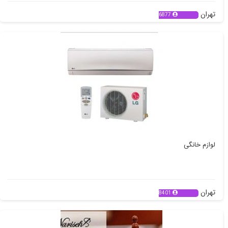
تهران
6877
لوازم خانگی
تهران
8401