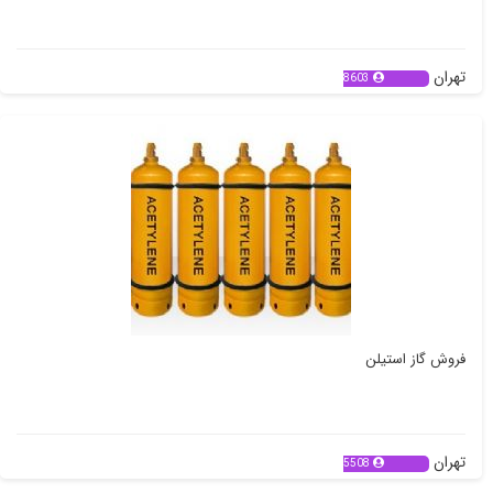
تهران
8603
فروش گاز استیلن
تهران
5508