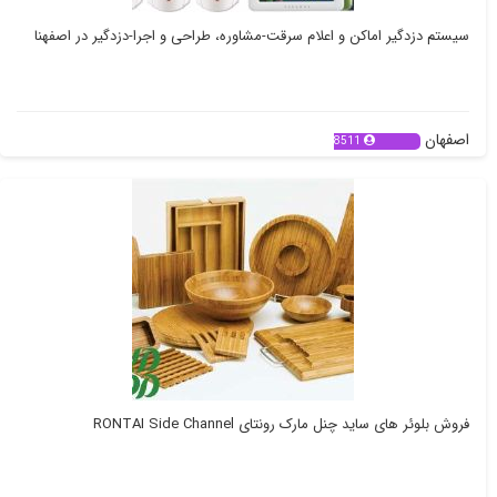
سیستم دزدگیر اماکن و اعلام سرقت-مشاوره، طراحی و اجرا-دزدگیر در اصفهنا
اصفهان
8511
فروش بلوئر های ساید چنل مارک رونتای RONTAI Side Channel