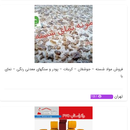
فروش مواد شسته – جوشقان – کربنات – پودر و سنگهای معدنی رنگی – نمای
با
تهران
7051