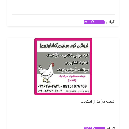
گیلان
8995
کسب درآمد از اینترنت
تهران
2660