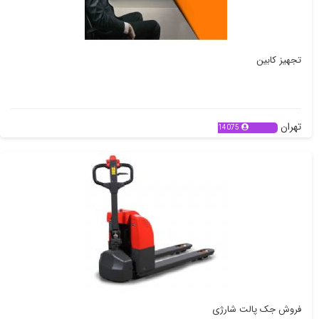
تجهیز کابین
تهران
14075
فروش جک پالت شارژی