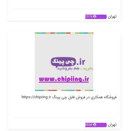
تهران
1376
فروشگاه همکاری در فروش فایل چی پینگ https://chipiing.ir
تهران
6564