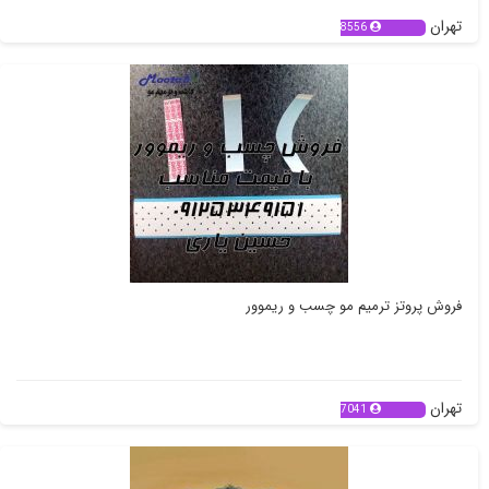
تهران
8556
فروش پروتز ترمیم مو چسب و ریموور
تهران
7041