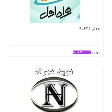
فروش 912کد 9
تهران
6034