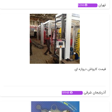
تهران
5266
قیمت کارواش دروازه ای
آذربایجان شرقی
18968