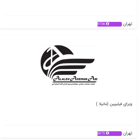
فروش ویژه لاستیک سیلوراستون مالزی
تهران
9704
ویزای فیلیپین (مانیلا )