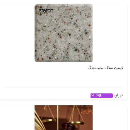
تهران
6375
قیمت سنگ سامسونگ
تهران
6430