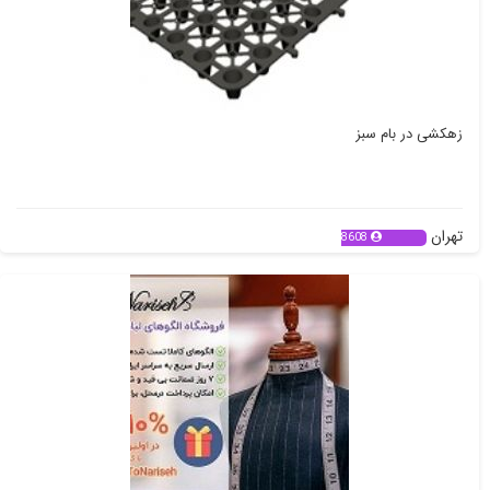
زهکشی در بام سبز
تهران
8608