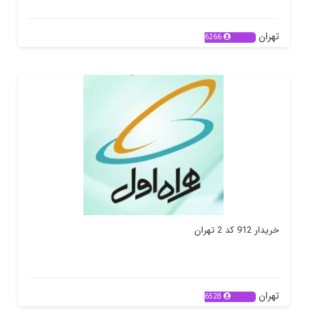
تهران
6266
خریدار 912 کد 2 تهران
تهران
6528