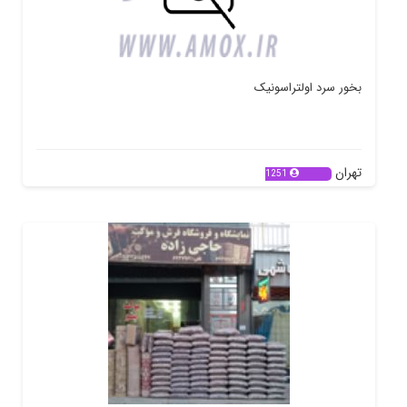
بخور سرد اولتراسونیک
تهران
1251