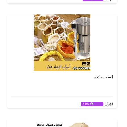
آسیاب حکیم
تهران
13167