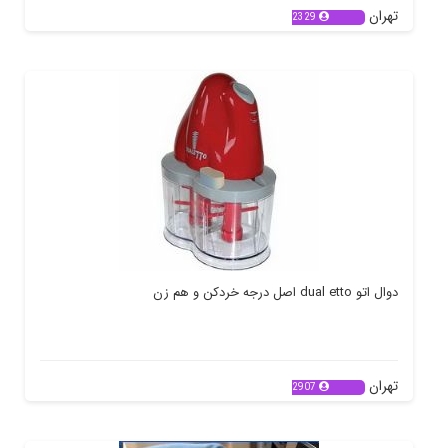
تهران
2329
دوال اتو dual etto اصل درجه خردکن و هم زن
تهران
2907