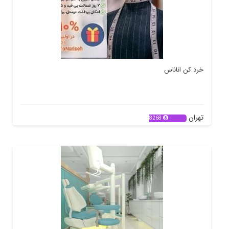
خرد کن اناناس
تهران
8268