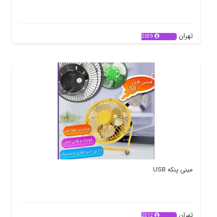
تهران
2039
مینی پنکه USB
تهران
2512