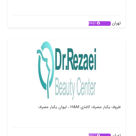
تهران
8467
ظروف یکبار مصرف کاغذی H&M ، لیوان یکبار مصرف
تهران
8952