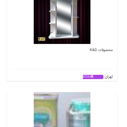
محصولات K&D
تهران
8356