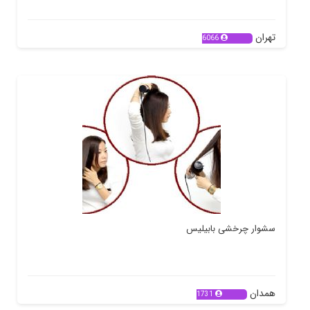
تهران
6066
سشوار چرخشی بابیلیس
همدان
1731