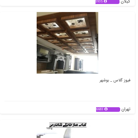
گیلان
5935
فیوز گلاس _ بوشهر
تهران
6683