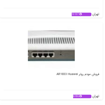
تهران
13137
فروش مودم روتر AR1833 Huawei
تهران
6186