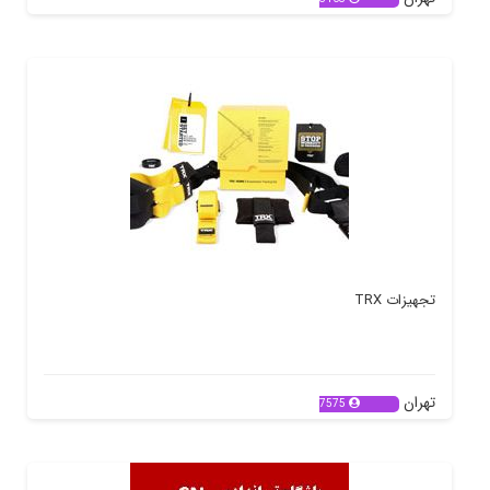
تجهیزات TRX
تهران
7575