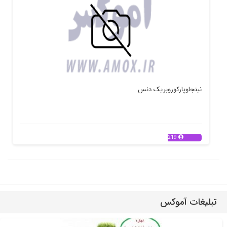
نینجاوپارکوروبریک دنس
219
تبلیغات آموکس