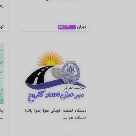
رطو
تهران
ته
8937
دستگاه تصفیه آلودگی هوا (هوا پاک)
پش
دستگاه هواساز
ساع