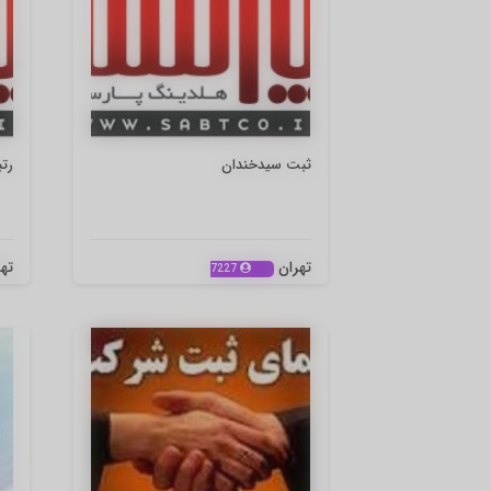
ثبت سیدخندان
رت
تهران
ته
7227