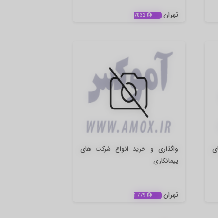
تهران
7032
ی
واگذاری و خرید انواع شرکت های
پیمانکاری
تهران
1779