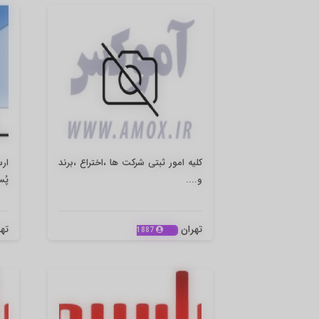
کلیه امور ثبتی شرکت ها ،اختراع ،برند
ارس
و....
پُس
تهران
ته
1887