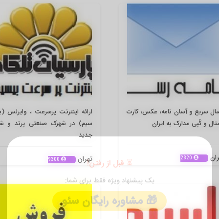
ال سریع و آسان نامه، عکس، کارت
ارائه اینترنت پرسرعت ، وایرلس (
تال و کُپی مدارک به ایران
سیم) در شهرک صنعتی پرند و شه
جدید
ران
تهران
2820
9300
✕
⏳ قبل از رفتن!
یک پیشنهاد ویژه فقط برای شما: