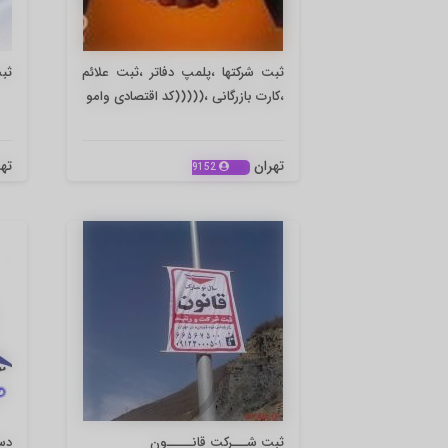
ثبت شرکتها ،پلمپ دفاتر ،ثبت علائم
ثب
،کارت بازرگانی ،(((((کد اقتصادی وامو
تهران
ته
9152
ثبت شـــرکت قانـــــون
دس