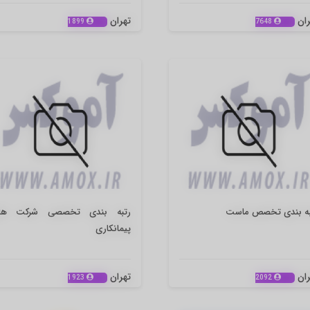
ران
تهران
1899
7648
به بندی تخصص ماست
رتبه بندی تخصصی شرکت ها
پیمانکاری
ران
تهران
1923
2092