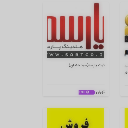
بی
ثبت پارسه(سید خندان)
ر
تهران
8789