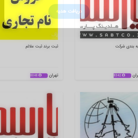
🎁 مشاوره رایگان سئو
دریافت هدیه
به بندی شرکت
ثبت برند ثبت علائم
ران
تهران
8048
8342