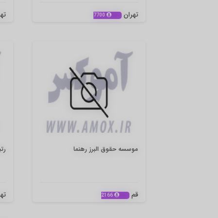
تهران
ته
7700
موسسه حقوق البرز رهنما
رت
قم
ته
2166