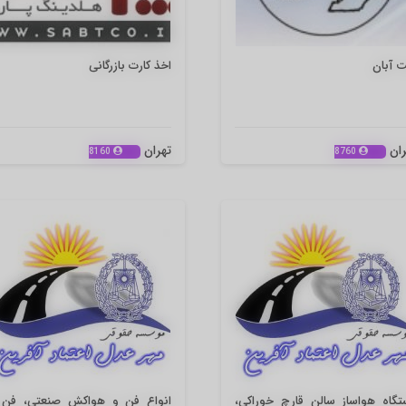
ت آبان
اخذ کارت بازرگانی
ران
تهران
8160
8760
تگاه هواساز سالن قارچ خوراکی،
انواع فن و هواکش صنعتی، فن 