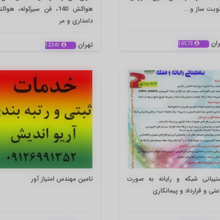
بت ساز و...
هواکش 140، فن سیرکوله، هوا
دامداری و مر
ران
تهران
10573
12341
تیبانی شبکه و رایانه به صورت
تامین مهندس امتیاز آور
تی و قرارداد و پیمانکاری