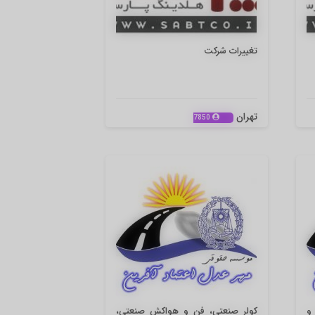
تغییرات شرکت
تهران
7850
و
کولر صنعتی، فن و هواکش صنعتی،