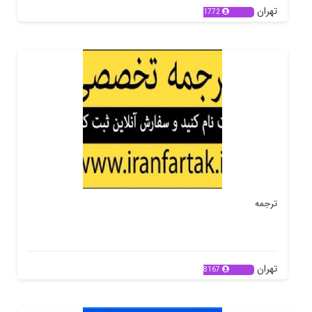
تهران
1772
ترجمه
تهران
8167