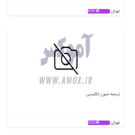
تهران
6784
ترجمه متون انگلیسی
تهران
2360