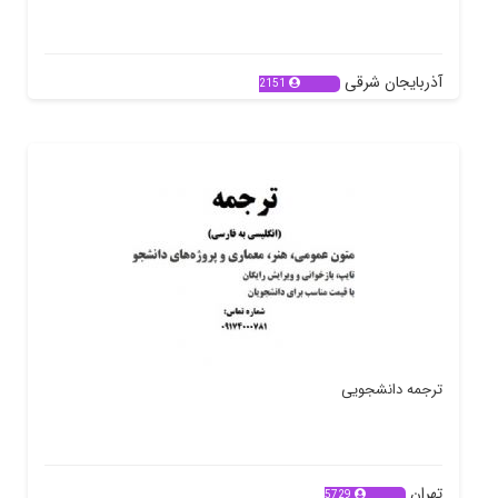
آذربایجان شرقی
2151
ترجمه‌ دانشجویی
تهران
5729