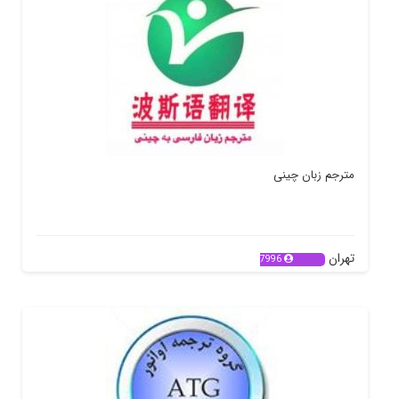
مترجم زبان چینى
تهران
7996