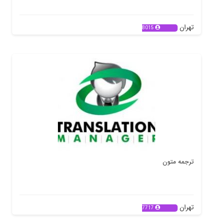
تهران
8015
ترجمه متون
تهران
7717