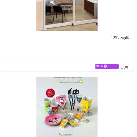
تقویم 1395
تهران
7836