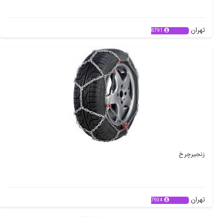
تهران
8791
زنجیرچرخ
تهران
7934