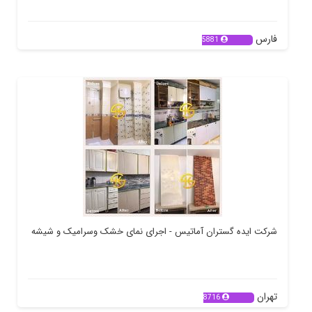
فارس
5881
شرکت ایده گستران آماتیس - اجرای نمای خشک وسرامیک و شیشه
تهران
8716