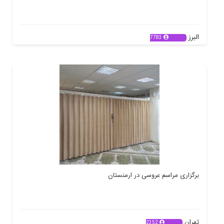
البرز
7783
برگزاری مراسم عروسی در ارمنستان
تهران
2352