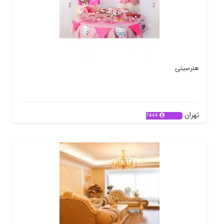
هنرسیتی
تهران
7444