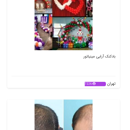
بادکنک آرایی مینیاتور
تهران
7226