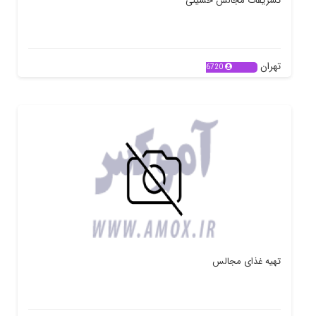
تشریفات مجالس حسینی
تهران
6720
تهیه غذای مجالس