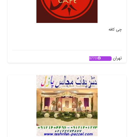
چی کافه
تهران
6770