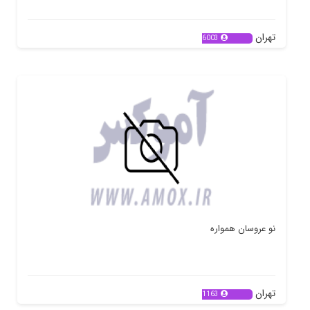
تهران
6003
نو عروسان همواره
تهران
1163