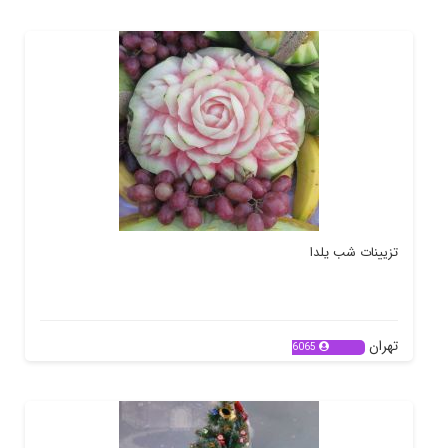
تزیینات شب یلدا
تهران
6065