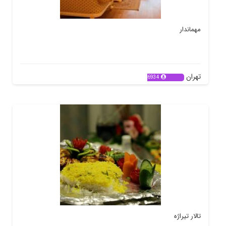
مهماندار
تهران
6934
تالار تیراژه