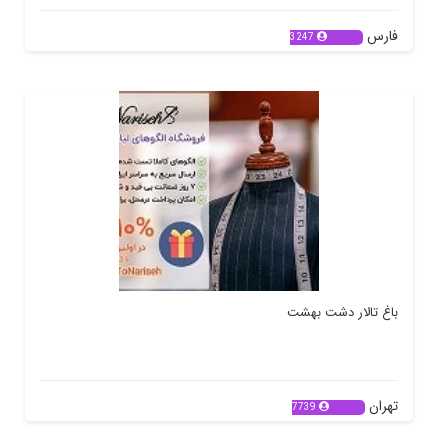
فارس
3247
باغ تالار دشت بهشت
تهران
7739