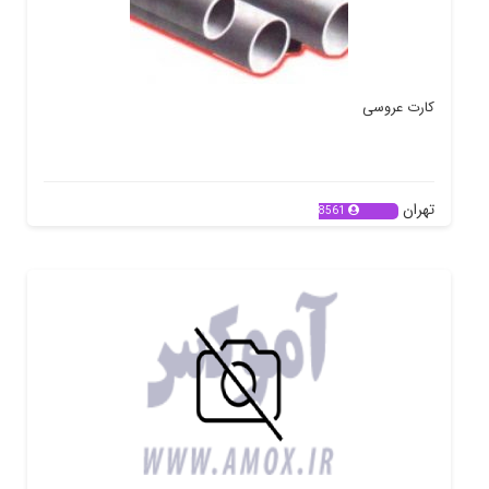
کارت عروسی
تهران
8561