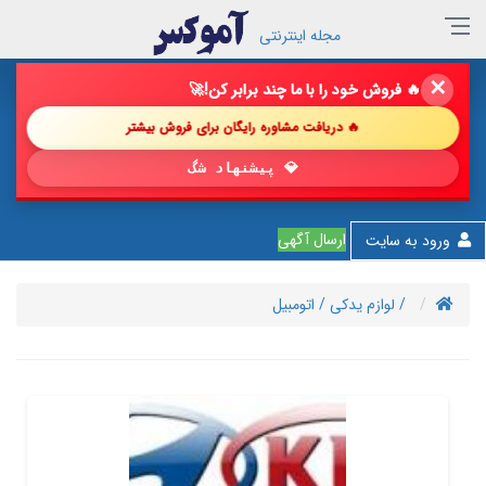
مجله اینترنتی
✕
🔥 فروش خود را با ما چند برابر کن!
🚀
🔥 دریافت مشاوره رایگان برای فروش بیشتر
💎 پیشنهاد شگفت‌انگیز
ارسال آگهی
ورود به سایت
/ لوازم یدکی
/ اتومبیل