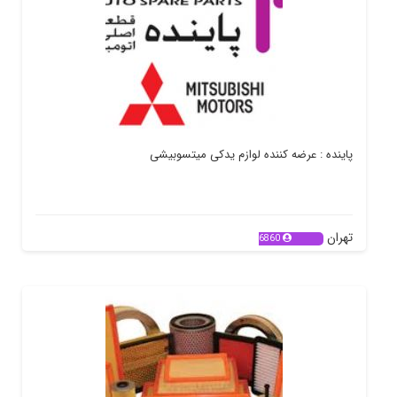
پاینده : عرضه کننده لوازم یدکی میتسوبیشی
تهران
6860