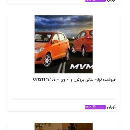
فروشنده لوازم یدکی پروتون و ام وی ام 09121143402
تهران
8844