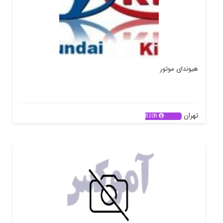
هیوندای موتور
تهران
8208