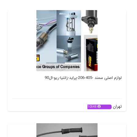
لوازم اصلی سمند -405-206-پراید-زانتیا-ریو-ال90
تهران
10548