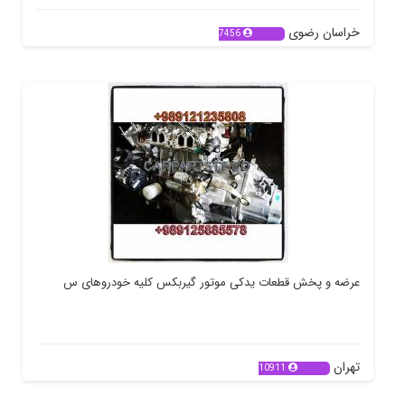
خراسان رضوی
7456
عرضه و پخش قطعات یدکی موتور گیربکس کلیه خودروهای س
تهران
10911