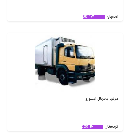
اصفهان
8511
موتور یخچال ایسوزو
کردستان
8655