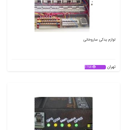
لوازم یدکی ساروخانی
تهران
7758