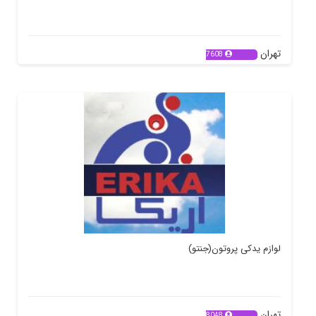
تهران
7608
لوازم یدکی پروتون(جنتو)
تهران
8048