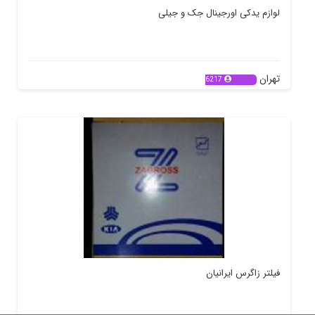
لوازم یدکی اورجینال جک و جیلی
تهران
6217
فیلتر زاگرس ایرانیان