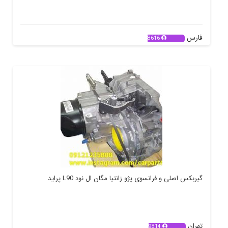
فارس
8616
گیربکس اصلی و فرانسوی پژو زانتیا مگان ال نود L90 پراید
تهران
9814