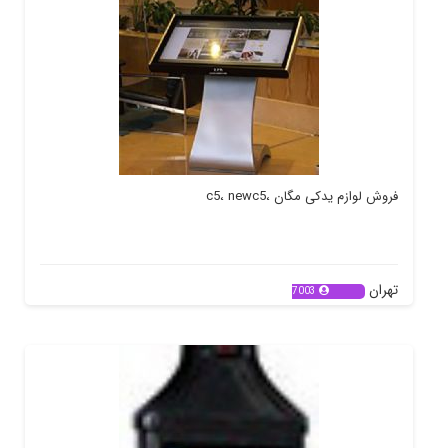
فروش لوازم یدکی مگان ،c5، newc5
تهران
7003