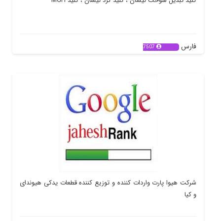
کلید تبدیل سوخت نیسان ، کلید گرد نیسان ، کلید MGH
فارس
7507
شرکت هیوا پارت واردات کننده و توزیع کننده قطعات یدکی هیوندای
و کیا