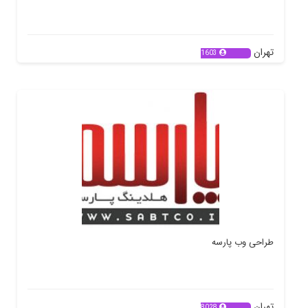
تهران
1603
طراحی وب پارسه
تهران
8028