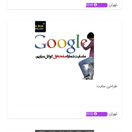
تهران
8569
طراحی سایت
تهران
8302