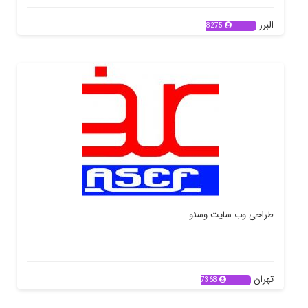
البرز
8275
طراحی وب سایت وسئو
تهران
7368