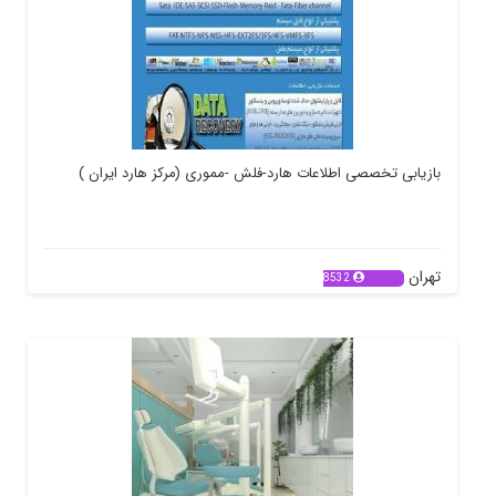
بازیابی تخصصی اطلاعات هارد-فلش -مموری (مرکز هارد ایران )
تهران
8532