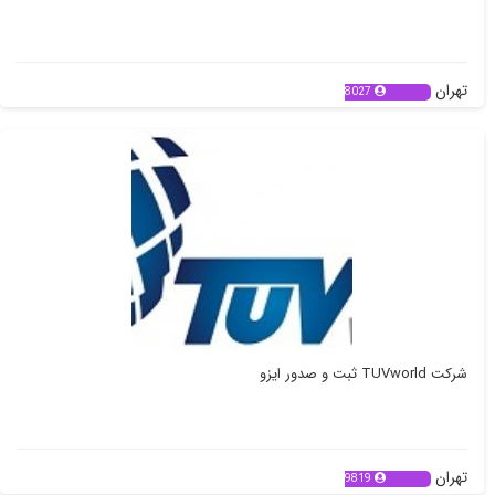
تهران
8027
شرکت TUVworld ثبت و صدور ایزو
تهران
9819