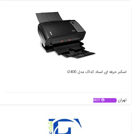
اسکنر حرفه ای اسناد کداک مدل i2400
تهران
6807