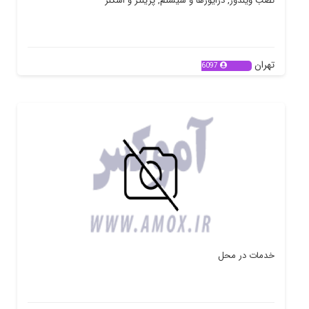
نصب ویندوز, درایورها و سیستم, پرینتر و اسکنر
تهران
6097
خدمات در محل