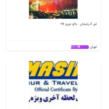
تور آذربایجان - باکو نوروز 94
تهران
9011