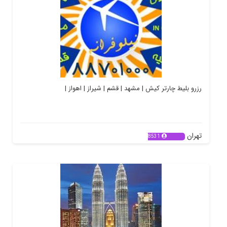
رزرو بلیط چارتر کیش | مشهد | قشم | شیراز | اهواز |
تهران
8531