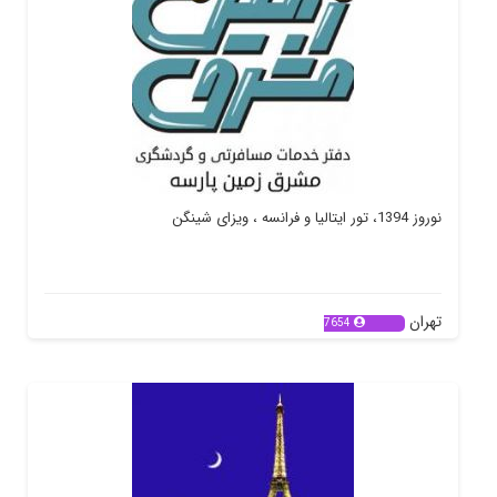
نوروز 1394، تور ایتالیا و فرانسه ، ویزای شینگن
تهران
7654