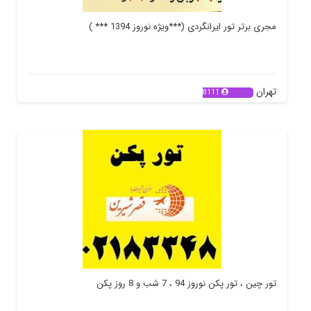
مجری برتر تور ایرانگردی (***ویژه نوروز 1394 *** )
تهران
8111
تور چین ، تور پکن نوروز 94 ، 7 شب و 8 روز پکن