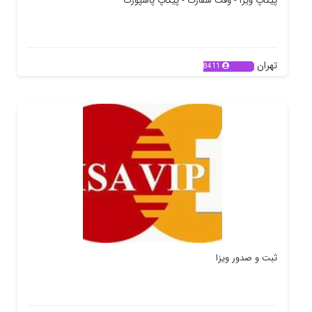
پیکاپ ویزا - وقت سفارت - پیکاپ پاسپورت
تهران
8411
ثبت و صدور ویزا