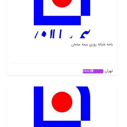
باجه شبانه روزی بیمه سامان
تهران
9462