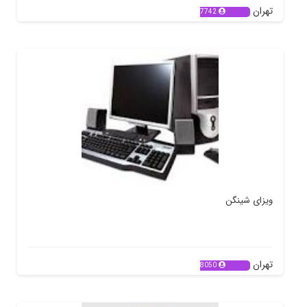
تهران
7742
ویزای شینگن
تهران
8050