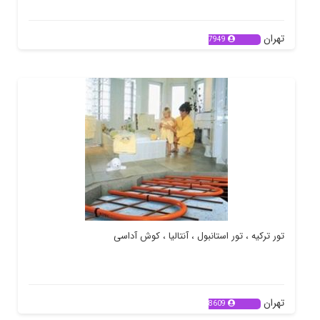
تهران
7949
تور ترکیه ، تور استانبول ، آنتالیا ، کوش آداسی
تهران
8609