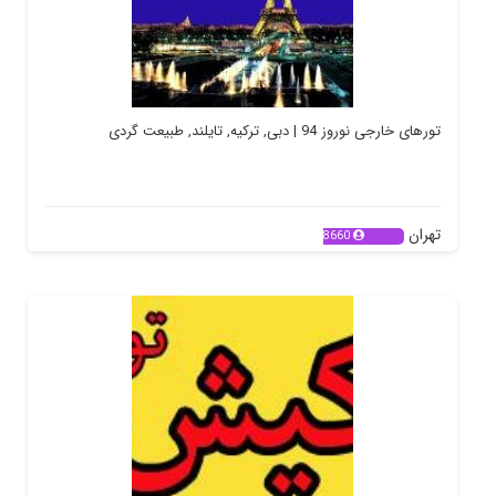
تورهای خارجی نوروز 94 | دبی, ترکیه, تایلند, طبیعت گردی
تهران
8660