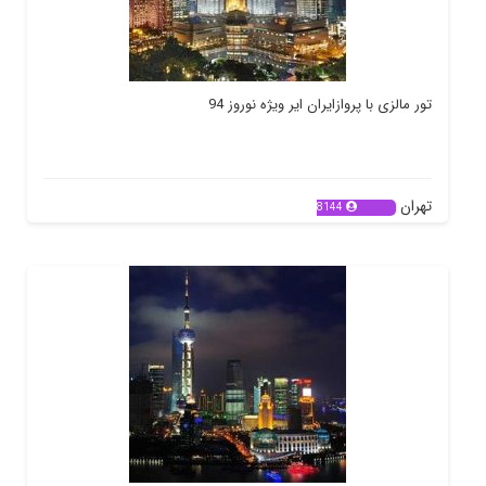
تور مالزی با پروازایران ایر ویژه نوروز 94
تهران
8144