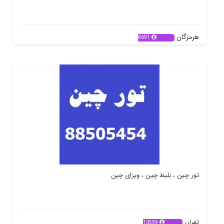
هرمزگان
8691
تور چین ، بلیط چین ، ویزای چین
تهران
10599