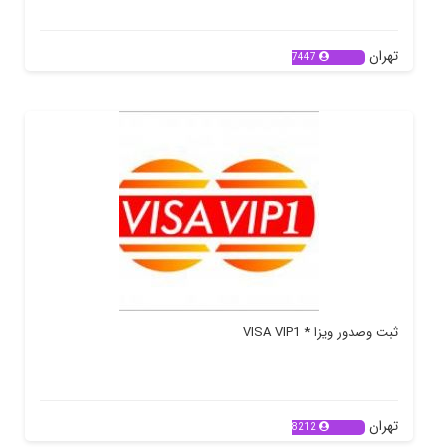
تهران
7447
ثبت وصدور ویزا * VISA VIP1
تهران
8212