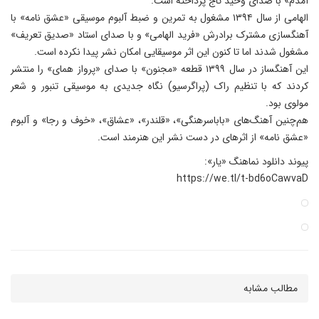
آمدم» با صدای وحید تاج پرداخته است.
الهامی از سال ۱۳۹۴ مشغول به تمرین و ضبط آلبوم موسیقی «عشق نامه» با
آهنگسازی مشترک برادرش «فرید الهامی» و با صدای استاد «صدیق تعریف»
مشغول شدند اما تا کنون این اثر موسیقایی امکان نشر پیدا نکرده است.
این آهنگساز در سال ۱۳۹۹ قطعه «مجنون» با صدای «پرواز همای» را منتشر
کردند که با تنظیم راک (پراگرسیو) نگاه جدیدی به موسیقی تنبور و شعر
مولوی بود.
هم‌چنین آهنگ‌های «باباسرهنگی»، «قلندر»، «عشاق»، «خوف و رجا» و آلبوم
«عشق نامه» از اثرهای در دست نشر این هنرمند است.
پیوند دانلود نماهنگ «یار»:
https://we.tl/t-bd6oCawvaD
مطالب مشابه