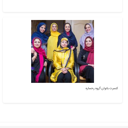
کنسرت بانوان گروه رخساره