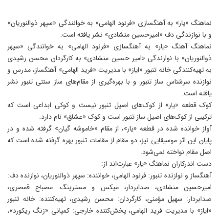
نماهنگ «یار» به آهنگسازی «فرنود الهامی» به خوانندگی «سپهر ذوالنوریان»
و با نوازندگی دف «امیرحسین منشادی» نشر یافته است.
نماهنگ آهنگ «یار» به آهنگسازی «فرنود الهامی» به خوانندگی «سپهر
ذوالنوریان» با نوازندگی «امیر حسین منشادی» به کارگردان محسن رشیدی
به تهیه‌کنندگی خانه تنبور «ایاز» با مدیریت «فرید الهامی» آهنگساز، مدرس و
نوازنده سرشناس ساز تنبور و با بهره‌گیری از مقام‌های ساز سنتی تنبور نشر
یافته است.
کوک قطعه «یار» از کوک‌های اصیل تنبور نیست و کوکی ابداعی است که
ترکیبی از کوک‌های اصیل ساز تنبور است و کوک «عشاق» نام دارد.
آواز خوانده شده در قطعه «یار»، از مقام «خاموشه گیان» گرفته شده و در
پایان این اثر موسیقایی نیز، دو مقام از مقامات تنبور بهره گرفته شده است که
اصل مقام نواخته نمی‌شود.
دست اندرکاران نماهنگ «یار» عبارت‌اند از:
آهنگساز و نوازنده تنبور: فرنود الهامی، خواننده: سپهر ذوالنوریان، نوازنده دف:
امیرحسین منشادی، صدابردار، میکس و مسترینگ: مصباح قمصری،
صدابردار: سهیل مؤمنی، کارگردان: محسن رشیدی، تهیه‌کننده: خانه تنبور
«ایاز» با مدیریت فرید الهامی، پخش‌کننده خارجی: کمپانی «زنگ ریکورد»،