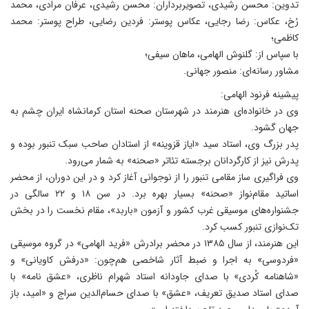
تدوین: محسن رشیدی، تصویربرداران: محسن رشیدی، عرفان مرادی، محمد
رُخ، عکاس: رضا رجایی، عکاس پوستر: فردین رضایی، طراح پوستر: محمد
کاظمی؛
با سپاس از: گلنوش الهامی، ماهان سیفی؛
مشاور رسانه‌ای: منصور جهانی.
پیشینه فرنود الهامی:
وی در خانواده‌ای هنرمند در شهرستان صحنه استان کرمانشاه ایران چشم به
جهان گشود.
پدر بزرگ وی، استاد سید «ایاز قزوینه» از استادان صاحب سبک تنبور بوده و
پدرش نیز از کارگردانان برجسته تئاتر «صحنه» به شمار می‌رود.
وی فراگیری ساز مقامی تنبور را از نوجوانی آغاز کرد و در این دوران، از محضر
اساتید مقام‌نواز «صحنه» بسیار بهره برد. در سن ۱۸ و ۲۲ سالگی در
جشنواره‌های موسیقی غرب کشور و آزمون «باربد»، مقام نخست را در بخش
تک‌نوازی تنبور کسب کرد.
این هنرمند، از سال ۱۳۸۵ در محضر برادرش «فرید الهامی» در گروه موسیقی
«فردوسی» به اجرا و ضبط آثار شاخصی هم‌چون: «درفش کاویانی» و
«شاهنامه کُردی» با صدای جاودانه استاد شهرام ناظری، «عشق نامه» با
صدای استاد صدیق تعریف، «عشق» با صدای حسام‌الدین سراج و «امید، باز