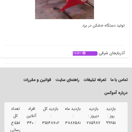
تولید دستگاه خشکن در یزد
آذربایجان شرقی
16281
تماس با ما
تعرفه تبلیغات
راهنمای سایت
قوانین و مقررات
درباره آموکس
بازدید
بازدید
بازدید ماه
بازدید کل
افراد
تعداد
تع
روز :
دیروز :
:
:
آنلاین
کل
ک
۹۹۶۵۱
۲۸۵۹۸۷
۳۸۸۷۵۸۱
۳۵۱۴۸۷۰۲
:
۳۴۰
اطلاع
آگ
رسانی