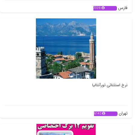
فارس
7339
نرخ استثنائی تورآنتالیا
تهران
6140