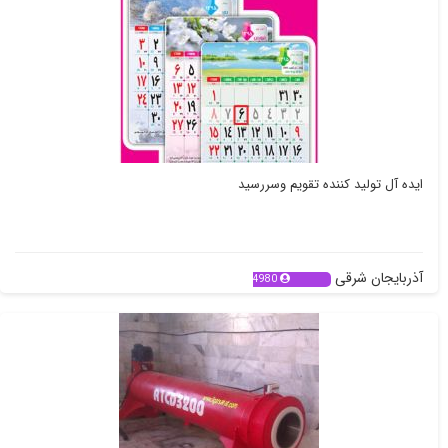
ایده آل تولید کننده تقویم وسررسید
آذربایجان شرقی
4980