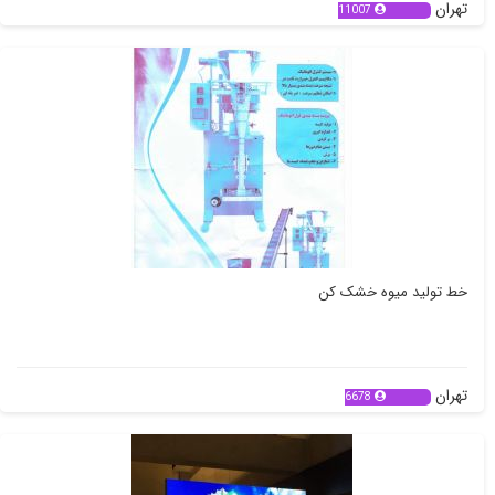
تهران
11007
خط تولید میوه خشک کن
تهران
6678