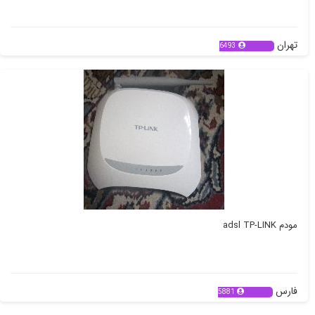
تهران
6493
مودم adsl TP-LINK
فارس
5881