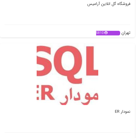
فروشگاه گل انلاین آرامیس
تهران
5810
نمودار ER