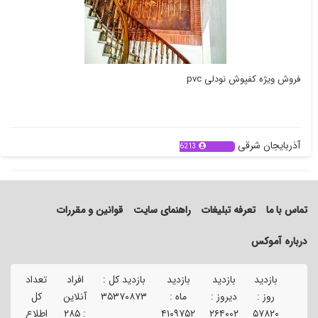
فروش ویژه کفپوش نودلی pvc
آذربایجان شرقی
6213
تماس با ما
تعرفه تبلیغات
راهنمای سایت
قوانین و مقررات
درباره آموکس
بازدید
بازدید
بازدید
بازدید کل :
افراد
تعداد
تع
روز :
دیروز :
ماه :
۳۵۳۷۰۸۷۳
آنلاین
کل
ک
۵۷۸۲۰
۲۶۴۰۰۲
۴۱۰۹۷۵۲
:
۲۸۵
اطلاع
آگ