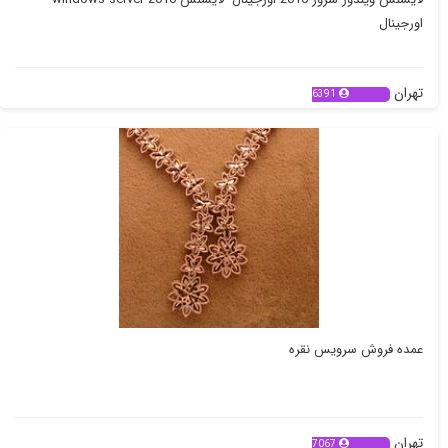
اورجینال
تهران
6391
عمده فروش سرویس نقره
تهران
7067