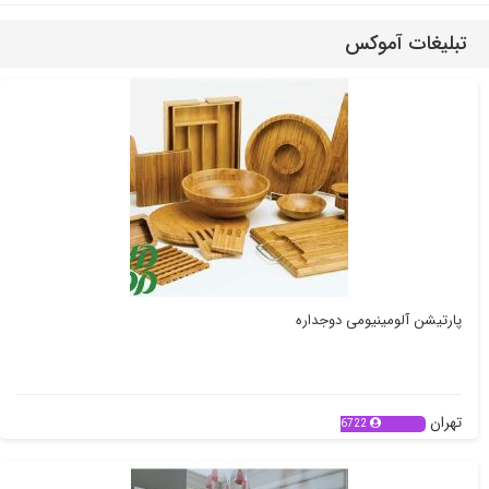
تبلیغات آموکس
پارتیشن آلومینیومی دوجداره
تهران
6722