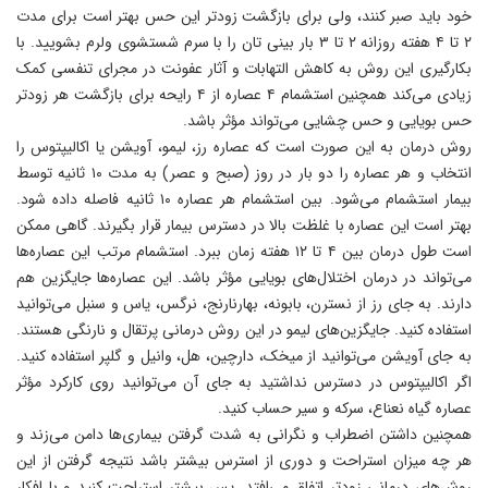
خود باید صبر کنند، ولی برای بازگشت زودتر این حس بهتر است برای مدت
۲ تا ۴ هفته روزانه ۲ تا ۳ بار بینی تان را با سرم شستشوی ولرم بشویید. با
بکارگیری این روش به کاهش التهابات و آثار عفونت در مجرای تنفسی کمک
زیادی می‌کند همچنین استشمام ۴ عصاره از ۴ رایحه برای بازگشت هر زودتر
حس بویایی و حس چشایی می‌تواند مؤثر باشد.
روش درمان به این صورت است که عصاره رز، لیمو، آویشن یا اکالیپتوس را
انتخاب و هر عصاره را دو بار در روز (صبح و عصر) به مدت ۱۰ ثانیه توسط
بیمار استشمام می‌شود. بین استشمام هر عصاره ۱۰ ثانیه فاصله داده شود.
بهتر است این عصاره با غلظت بالا در دسترس بیمار قرار بگیرند. گاهی ممکن
است طول درمان بین ۴ تا ۱۲ هفته زمان ببرد. استشمام مرتب این عصاره‌ها
می‌تواند در درمان اختلال‌های بویایی مؤثر باشد. این عصاره‌ها جایگزین هم
دارند. به جای رز از نسترن، بابونه، بهارنارنج، نرگس، یاس و سنبل می‌توانید
استفاده کنید. جایگزین‌های لیمو در این روش درمانی پرتقال و نارنگی هستند.
به جای آویشن می‌توانید از میخک، دارچین، هل، وانیل و گلپر استفاده کنید.
اگر اکالیپتوس در دسترس نداشتید به جای آن می‌توانید روی کارکرد مؤثر
عصاره گیاه نعناع، سرکه و سیر حساب کنید.
همچنین داشتن اضطراب و نگرانی به شدت گرفتن بیماری‌ها دامن می‌زند و
هر چه میزان استراحت و دوری از استرس بیشتر باشد نتیجه گرفتن از این
روش‌های درمانی زودتر اتفاق می‌افتد. پس بیشتر استراحت کنید و با افکار