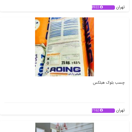
تهران
8922
چسب بلوک هبلکس
تهران
7162