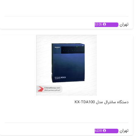
تهران
5305
دستگاه سانترال مدل KX-TDA100
تهران
6238