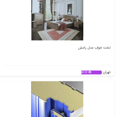
تخت خواب مدل رامش
تهران
6303