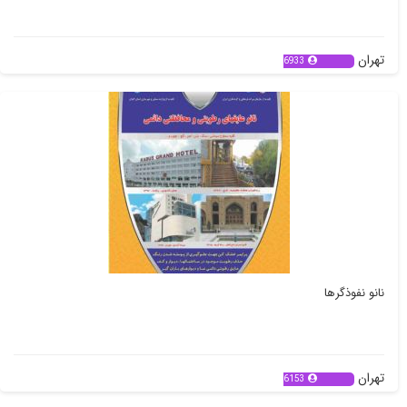
تهران
6933
نانو نفوذگرها
تهران
6153