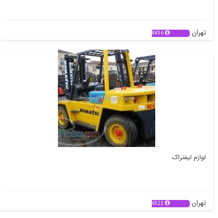
تهران
8436
لوازم لیفتراک
تهران
6522