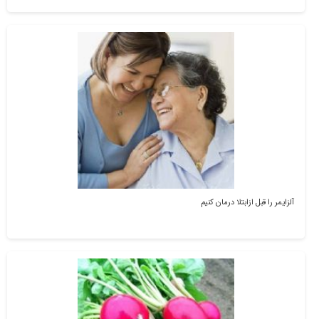
آلزایمر را قبل ازابتلا درمان کنیم