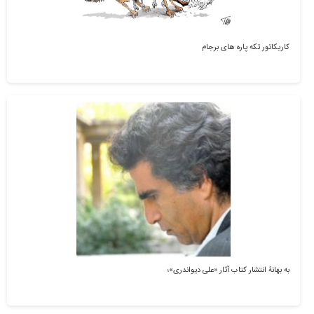
کاریکاتور تکه پاره های برجام
به بهانۀ انتشار کتاب آثار «علی دیواندری»؛