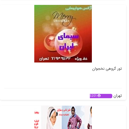
تهران
7092
تور گروهی نخجوان
تهران
5201