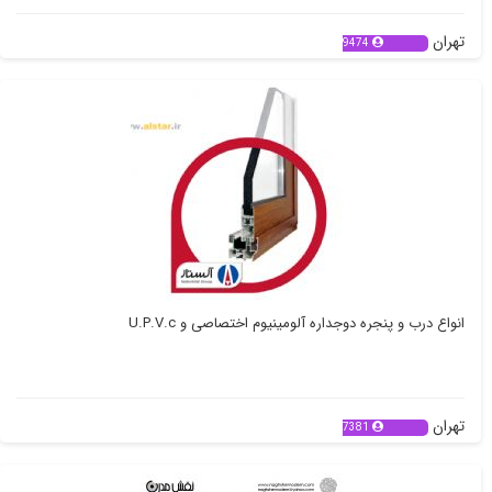
تهران
9474
انواع درب و پنجره دوجداره آلومینیوم اختصاصی و U.P.V.c
تهران
7381