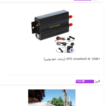
+GPS smarttech tk 103B (ردیاب خودرویی)
البرز
7969