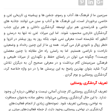
سرزمین ما از فرهنگ ها، آداب و رسوم، جشن ها و پیشینه ی تاریخی غنی و
خاصی برخوردار است، این فرهنگ ها و آداب و سنن می توانند جاذبه های
خاص و قدرتمندی هم برای توسعه گردشگری داخلی و هم برای جذب
گردشگران خارجی محسوب شوند. اما این میراث غنی نه تنها به درستی و
آنطور که شایسته است معرفی نمی شود، بلکه روز به روز بیشتر در انزوا و
خطر زوال و نابودی قرار می گیرند. همه ی ما از این چنین رخداد و وضعیتی
ناراحت و ناراضی هستیم. اما به راستی راه حل مقابله با چنین معضلی
چیست؟ چگونه می توان در راستای حفظ و نگهداری از میراث طبیعی و
فرهنگی سرزمینمان گام برداشت و در معرفی صحیح آن به دیگران تلاش
کرد؟ شاید بتوان بهترین پاسخ به این پرسش ها را در دو واژه خلاصه کرد،
گردشگری روستایی و بوم گردی .
تعریف گردشگری روستایی
تعريف گردشگری روستايی كار چندان آسانی نيست و توافقی درباره‌ آن وجود
ندارد. با اين حال گردشگری روستايی می‌تواند به‌طور ساده به‌عنوان مسافرت
به نواحی روستايی تعريف شود. نمونه‌های زيادی از انجام فعاليت‌های
گردشگری در نواحی روستايی وجود دارد، از جمله فعاليت‌های مبتنی بر