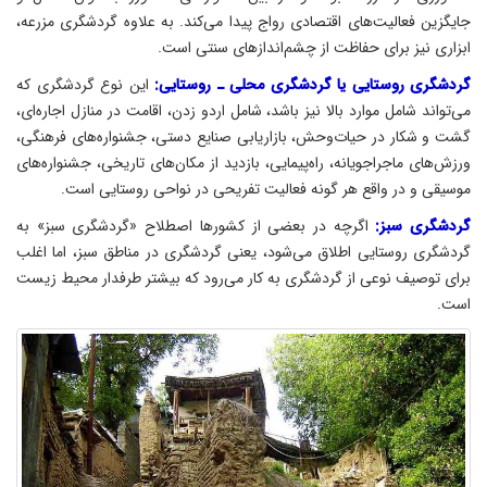
جايگزين فعاليت‌های اقتصادی رواج پيدا می‌كند. به علاوه گردشگری مزرعه،
ابزاری نيز برای حفاظت از چشم‌اندازهای سنتی است.
گردشگری روستايی يا گردشگری محلی ـ روستایی:
اين نوع گردشگری كه
می‌تواند شامل موارد بالا نيز باشد، شامل اردو زدن، اقامت در منازل اجاره‌ای،
گشت و شكار در حيات‌وحش، بازاريابی صنايع دستی، جشنواره‌های فرهنگی،
ورزش‌های ماجراجويانه، راه‌پيمايی، بازديد از مكان‌های تاريخی، جشنواره‌های
موسیقی و در واقع هر گونه فعاليت تفريحی در نواحی روستايی است.
گردشگری سبز:
اگرچه در بعضی از كشورها اصطلاح «گردشگری سبز» به
گردشگری روستايی اطلاق می‌شود، يعنی گردشگری در مناطق سبز، اما اغلب
برای توصيف نوعی از گردشگری به كار می‌رود كه بيشتر طرفدار محیط زیست
است.