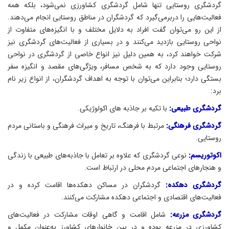
گردشگری روستايی تنها شامل گردشگری كشاورزی نمی‌شود، بلكه همه‌
فعاليت‌هايی را دربرمی‌گیرد كه گردشگران در مناطق روستايی انجام می‌دهند.
از اين رو می‌توان گفت افراد به دلايل مختلف و با انگيزه‌های متفاوت از
نواحی روستايی بازديد می‌كنند و در بسياری از فعاليت‌های گردشگری نيز
شركت خواهند كرد، به همين دليل نيز انواع خاصی از گردشگری در نواحی
روستایی وجود دارد كه به شخص مسافر، ويژگی‌های مقصد و انگيزه‌ سفر
بستگی دارد؛ بنابراين می‌توان با توجه به اهداف گردشگران، از انواع زیر نام
برد:
گردشگری طبيعی:
با تکیه بر جاذبه های اکولوژیکی.
گردشگری فرهنگی:
مرتبط با فرهنگ، تاريخ و ميراث فرهنگی و باستانی مردم
روستایی.
اكوتوريسم:
نوعی گردشگری كه علاوه بر تعامل با جاذبه‌های طبيعی با زندگی
و هنجارهای اجتماعی مردم محلی در ارتباط است.
گردشگری دهكده:‌
گردشگران در مساكن دهكده‌ها اقامت كرده و در
فعاليت‌های اقتصادی و اجتماعی دهكده مشاركت می‌كنند.
گردشگری مزرعه:
شامل اقامت و گاهی اوقات مشاركت در فعاليت‌های
كشاورزی در مزرعه بوده و در بين خانوارهای كشاورز به‌عنوان مكمل و