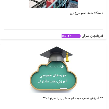
دستگاه شانه تخم مرغ زن
آذربایجان شرقی
4651
** آموزش نصب حرفه ای سانترال پاناسونیک **