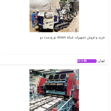
خرید و فروش تجهیزات شبکه dslam نو ودست دو
تهران
6916