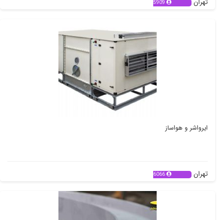
تهران
5909
ایرواشر و هواساز
تهران
6066