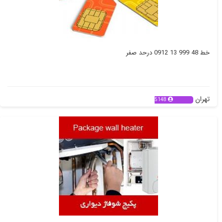
خط 48 999 13 0912 درحد صفر
تهران
5148