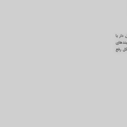
دار یا
ند‌های
کل رفع