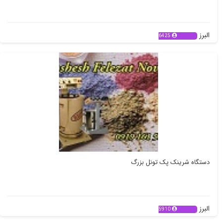
البرز
6425
دستگاه شرینک پک تونل بزرگ
البرز
5910