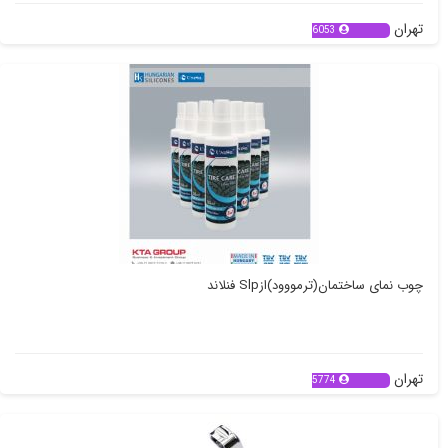
تهران
6053
چوب نمای ساختمان(ترمووود)ازSlp فنلاند
تهران
5774