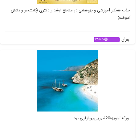
جذب همکار آموزشی و پژوهشی در مقاطع ارشد و دکتری (دانشجو و دانش
آموخته)
تهران
12926
تورآنتالیاویژه20شهریورپروازفری برد