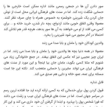
سور دادن آن ها در جمعی رسمی مانند اداره ممکن است خارجی ها را
حسابی شگفت زده کند. اما در سنت های فرهنگی ایرانی محل است از نوش
جان کردن یک شیرینی خوشمزه به خصوص همراه با چای صرف نظر کنند.
معمولا وقتی اتفاق خوبی مانند ازدواج، بچه دار شدن، خرید خانه و … برای
کسی می افتد از او می خواهند به آن ها سور بدهد، هرچه قدر هم تلاش کند
احتمالا در آخر مجبور می شود شیرینی را بخرد.
والدین کودکان خود را مامان و بابا صدا می زنند
معمولا در همه دنیا بچه ها والدین خود را مامان و بابا صدا می زنند. اما در
ایران چیز عجیبی نیز که عکس این اتفاق بیفتد. در جمع خانوادگی زیاد می
شنویم که مثلا کسی بگوید، مامان جان بیا اینجا! و این مورد از سنت های
فرهنگی ایران می تواند سایرین را حسابی متعجب کند. نکته این جا است
مسئله برای عمه، عمو، خاله و دایی هم صدق می کند.
قابل نداره
قبول کردن پول برای خدماتی که به کسی ارائه کرده اید جا افتاده ترین رسم
در سراسر جهان است. اما در سنت های فرهنگی ایران عیب و زشت می دانند
که فورا شخص پول را بپذیرد و ابتدا از گرفتن آن خود داری می کند و این کار