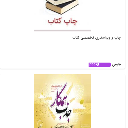
چاپ و ویراستاری تخصصی کتاب
فارس
5356