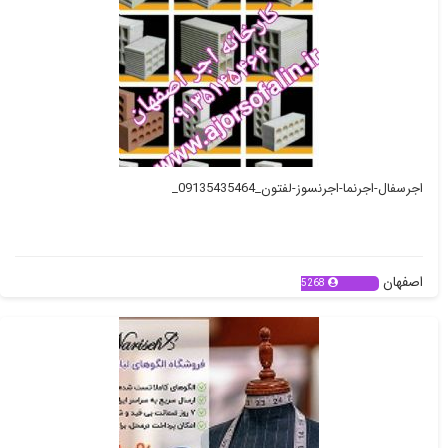
اجرسفال-اجرنما-اجرنسوز-لفتون_09135435464_
اصفهان
5268