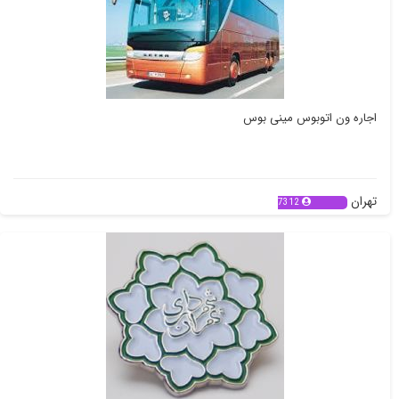
اجاره ون اتوبوس مینی بوس
تهران
7312