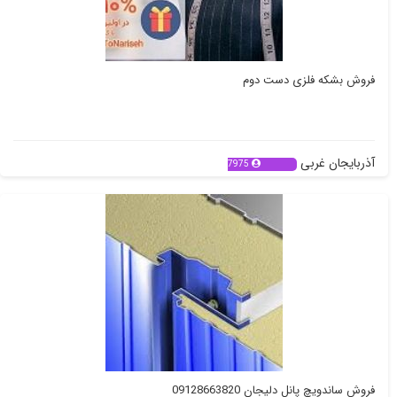
فروش بشکه فلزی دست دوم
آذربایجان غربی
7975
فروش ساندویچ پانل دلیجان 09128663820