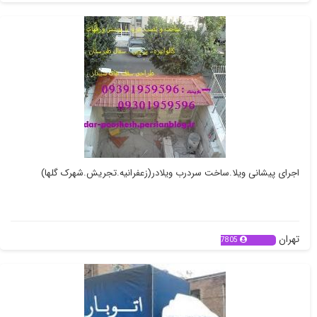
اجرای پیشانی ویلا.ساخت سردرب ویلادر(زعفرانیه.تجریش.شهرک گلها)
تهران
7805