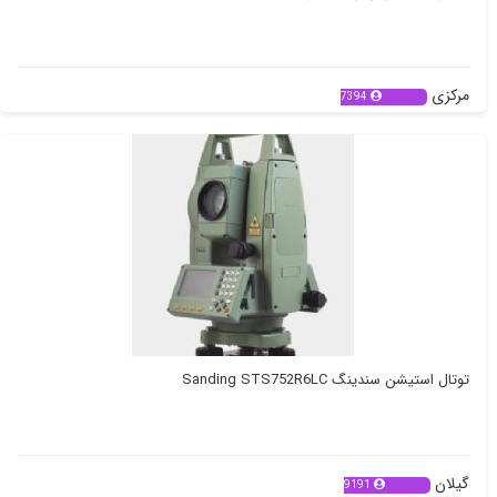
مرکزی
7394
توتال استیشن سندینگ Sanding STS752R6LC
گیلان
9191