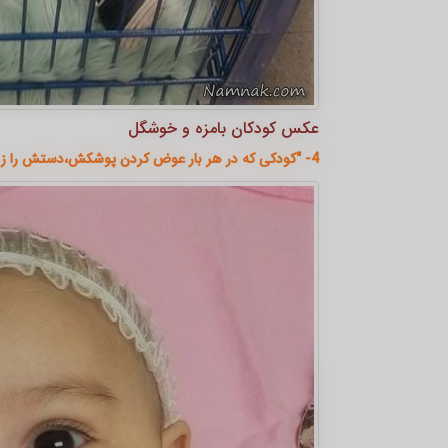
عکس کودکان بامزه و خوشگل
4- "کودکی که در هر بار عوض کردن پوشکش،دستش را زیر چانه اش قرار می دهد"