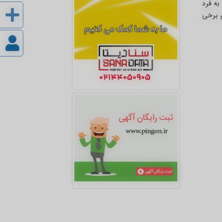
به فرد
م برخی