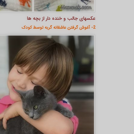
عکسهای جالب و خنده دار از بچه ها
2- آغوش گرفتن عاشقانه گربه توسط کودک