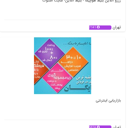
رزرو آنلاین بلیط هواپیما - بلیط آنلاین- سایت استوک
تهران
7141
بازاریابی اینترنتی
تهران
5824