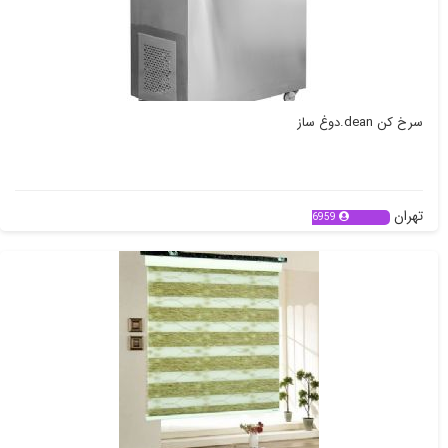
سرخ کن dean.دوغ ساز
تهران
6959