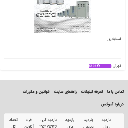
استابلایزر
تهران
5326
تماس با ما
تعرفه تبلیغات
راهنمای سایت
قوانین و مقررات
درباره آموکس
بازدید
بازدید
بازدید
بازدید کل :
افراد
تعداد
تع
روز :
دیروز :
ماه :
۳۵۴۷۵۹۲۶
آنلاین
کل