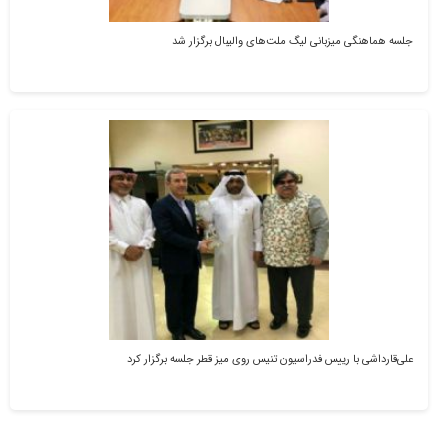
جلسه هماهنگی میزبانی لیگ ملت‌های والیبال برگزار شد
علی‌قارداشی با رییس فدراسیون تنیس روی‌ میز قطر جلسه برگزار کرد