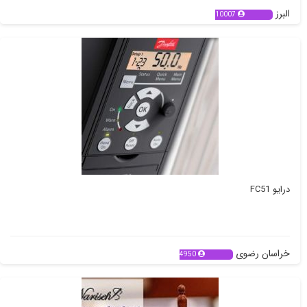
البرز
10007
درایو FC51
خراسان رضوی
4950