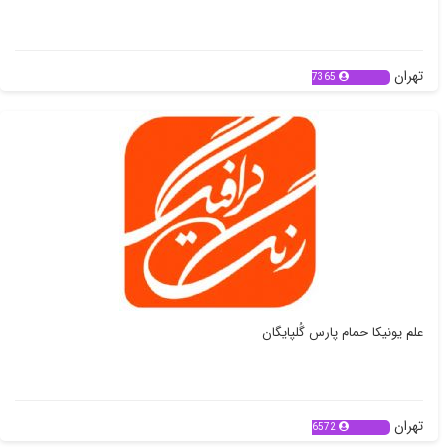
تهران
7365
علم یونیکا حمام پارس گُلپایگان
تهران
6572