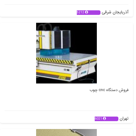
آذربایجان شرقی
5212
فروش دستگاه cnc چوب
تهران
6021