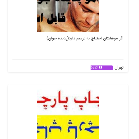
اگر موهایتان احتیاج به ترمیم دارد(پدیده جوان)
تهران
6553