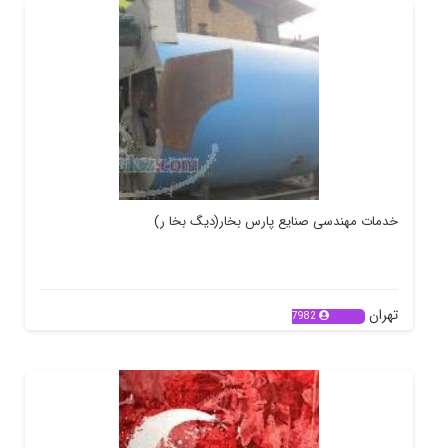
خدمات مهندسی صنایع پارس بخار(دیگ بخا ر)
تهران
7982