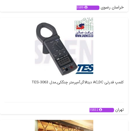
خراسان رضوی
5589
کلمپ قدرتی AC,DC دیتالاگر,آمپرمتر چنگکی,مدل TES-3063
تهران
15832