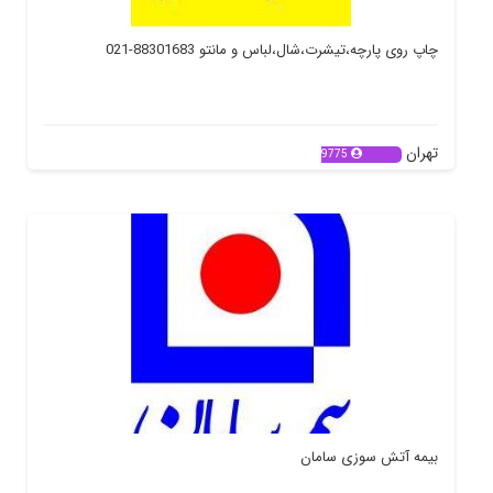
چاپ روی پارچه،تیشرت،شال،لباس و مانتو 88301683-021
تهران
9775
بیمه آتش سوزی سامان