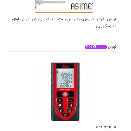
فروش انواع کولیس,میکرومتر,ساعت اندیکاتور,پخش انواع لوازم
اندازه گیری,م
تهران
7479
leica d210 xt