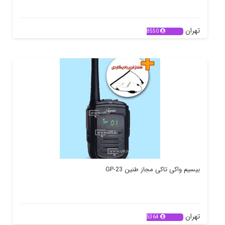
تهران
8550
بیسیم واکی تاکی مجاز طنین GP-23
تهران
5364