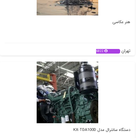
هنر عکاسی
تهران
6822
دستگاه سانترال مدل KX-TDA100D