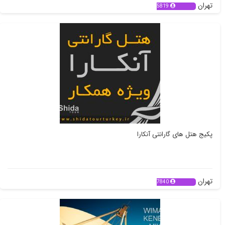
تهران
5819
پکیج هتل های گارانتی آنکارا
تهران
7840