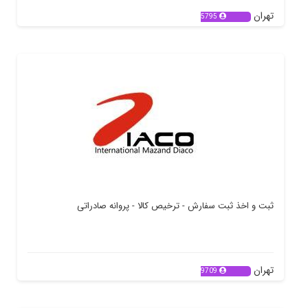
تهران
5795
ثبت و اخذ ثبت سفارش - ترخیص کالا - پروانه صادراتی
تهران
9709