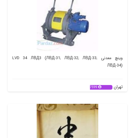
وینچ معدنی LVD 34 ЛВД3 (ЛВД-31; ЛВД-32; ЛВД-33;
ЛВД-34)
تهران
7599