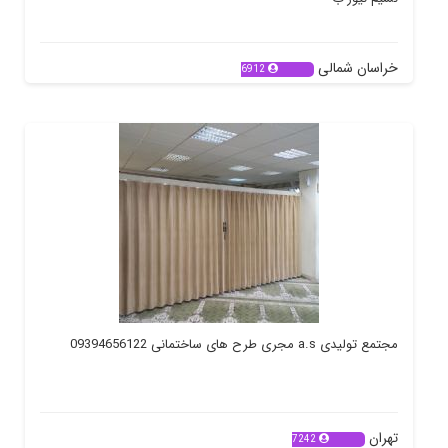
خراسان شمالی
6912
مجتمع تولیدی a.s مجری طرح های ساختمانی 09394656122
تهران
7242