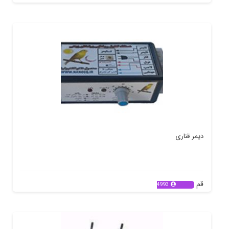
دیمر قناری
قم
4993