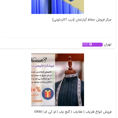
مرکز فروش حفاظ آپارتمان (درب آکاردئونی)
تهران
5121
فروش انواع فلزیاب | طلایاب | گنج یاب | او کی ام | OKM