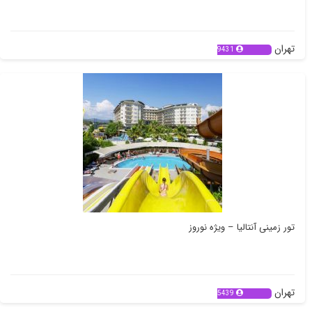
تهران
9431
تور زمینی آنتالیا – ویژه نوروز
تهران
5439