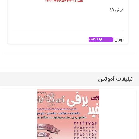
دیش 28
تهران
22499
تبلیغات آموکس