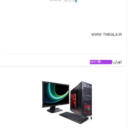
WWW.TMKALA.IR
تهران
6461