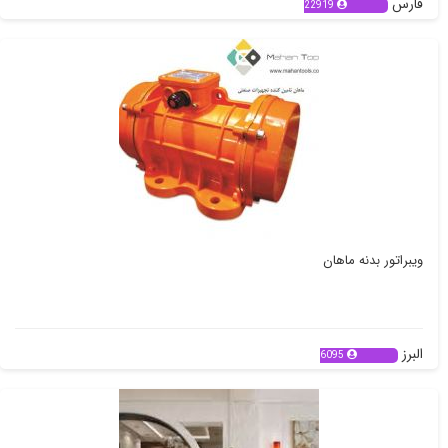
فارس
22919
ویبراتور بدنه ماهان
البرز
6095