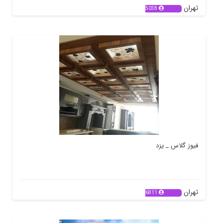
تهران
5038
فیوز گلاس _ یزد
تهران
6811