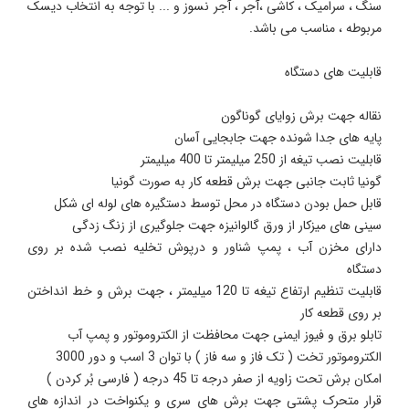
سنگ ، سرامیک ، کاشی ،آجر ، آجر نسوز و ... با توجه به انتخاب دیسک
مربوطه ، مناسب می باشد.
قابلیت های دستگاه
نقاله جهت برش زوایای گوناگون
پایه های جدا شونده جهت جابجایی آسان
قابلیت نصب تیغه از 250 میلیمتر تا 400 میلیمتر
گونیا ثابت جانبی جهت برش قطعه کار به صورت گونیا
قابل حمل بودن دستگاه در محل توسط دستگیره های لوله ای شکل
سینی های میزکار از ورق گالوانیزه جهت جلوگیری از زنگ زدگی
دارای مخزن آب ، پمپ شناور و درپوش تخلیه نصب شده بر روی
دستگاه
قابلیت تنظیم ارتفاع تیغه تا 120 میلیمتر ، جهت برش و خط انداختن
بر روی قطعه کار
تابلو برق و فیوز ایمنی جهت محافظت از الکتروموتور و پمپ آب
الکتروموتور تخت ( تک فاز و سه فاز ) با توان 3 اسب و دور 3000
امکان برش تحت زاویه از صفر درجه تا 45 درجه ( فارسی بُر کردن )
قرار متحرک پشتی جهت برش های سری و یکنواخت در اندازه های