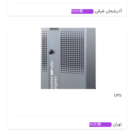
آذربایجان شرقی
8066
UPS
تهران
6428