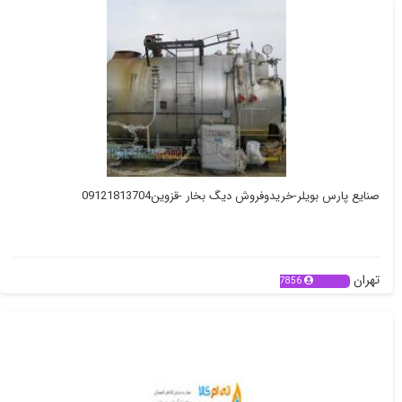
صنایع پارس بویلر-خریدوفروش دیگ بخار -قزوین09121813704
تهران
7856