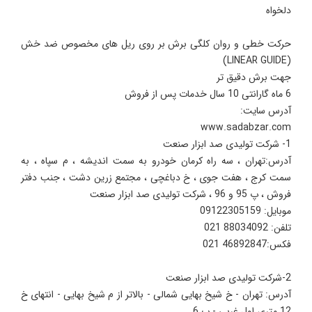
دلخواه
حرکت خطی و روان کلگی برش بر روی ریل های مخصوص ضد خش
(LINEAR GUIDE)
جهت برش دقیق تر
6 ماه گارانتی 10 سال خدمات پس از فروش
آدرس سایت:
www.sadabzar.com
1- شرکت تولیدی صد ابزار صنعت
آدرس:تهران ، سه راه کرمان خودرو به سمت اندیشه ، م سپاه ، به
سمت کرج ، هفت جوی ، خ دباغچی ، مجتمع زرین دشت ، جنب دفتر
فروش ، پ 95 و 96 ، شرکت تولیدی صد ابزار صنعت
موبایل: 09122305159
تلفن: 88034092 021
فکس:46892847 021
2-شرکت تولیدی صد ابزار صنعت
آدرس: تهران - خ شیخ بهایی شمالی - بالاتر از م شیخ بهایی - انتهای خ
12 متری اول غربی - پ 6