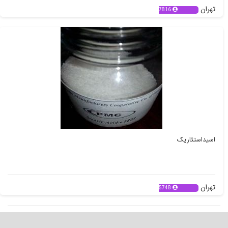
تهران
7816
اسیداستئاریک
تهران
5748