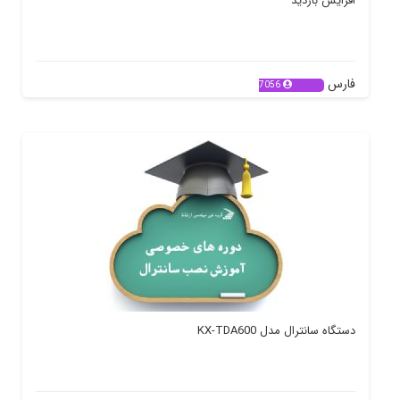
افزایش بازدید
فارس
7056
دستگاه سانترال مدل KX-TDA600